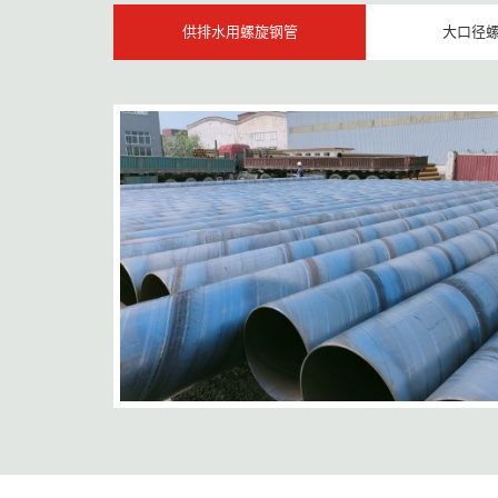
供排水用螺旋钢管
大口径