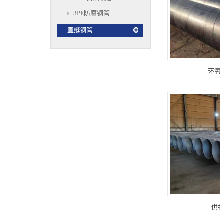
3PE防腐钢管
直缝钢管
环
供