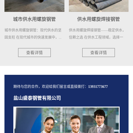
城市供水用螺旋钢管
供水用螺旋焊接钢管
城市供水用螺旋钢管：现代供水的坚
供水用螺旋焊接钢管——稳定供水，
固支柱 在现代城市的快速发展中，...
信赖之选 在供水工程领域，选择一
种...
查看详情
查看详情
期待与您的合作，欢迎给我们留言或直接拨打：
13931773677
盐山盛泰钢管有限公司