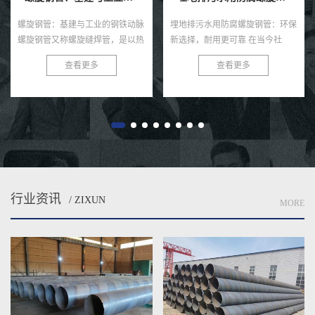
管：基建与工业的钢铁动脉
埋地排污水用防腐螺旋钢管：环保
埋地给水
管又称螺旋缝焊管，是以热
新选择，耐用更可靠 在当今社
种高效且
卷为原料，经常温螺旋辊压
会，环保与可持续发展已成为全球
在各类给
查看更多
查看更多
自动双丝双面埋弧焊制成的
共识。在污水处理与排放领域，选
用。这种
材，焊缝呈连续螺旋状，...
择一款高效、耐用的管材至关...
构、优良
性...
行业资讯
/ ZIXUN
MORE