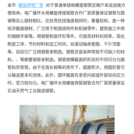
金华
螺旋焊管厂家
对于普通单规格螺旋钢管定做户来说运输方
便简单。电厂循环水用螺旋焊接钢管合作厂家质量保证钢管与圆
钢等实心钢材相比，在抗弯抗扭强度相同时，重量较轻，是一种
经济截面钢材，广泛用于制造结构件和机械零件，建筑施工中用
的钢脚手架等。用钢管制造环形零件，可提高材料利用率，简化
制造工序，节约材料和加工时间，如滚动轴承套圈、千斤顶套
等，目前已广泛用钢管来制造。钢管还是各种常规不可缺少的材
料，、等都要钢管来制造。钢管按横截面积形状的不同可分为圆
管和异型管。由于在周长相等的条件下，圆面积大，用圆形管可
以输送更多的流体。此外，圆环截面在承受内部或外部径向压力
时，受力较均匀。电厂循环水用螺旋焊接钢管合作厂家质量保证
石油天然气工业输送钢管。