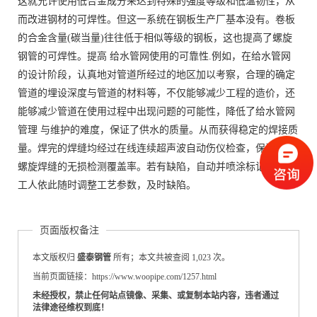
这就允许使用低合金成分来达到特殊的强度等级和低温韧性，从
而改进钢材的可焊性。但这一系统在钢板生产厂基本没有。卷板
的合金含量(碳当量)往往低于相似等级的钢板，这也提高了螺旋
钢管的可焊性。提高 给水管网使用的可靠性.例如，在给水管网
的设计阶段，认真地对管道所经过的地区加以考察，合理的确定
管道的埋设深度与管道的材料等，不仅能够减少工程的造价，还
能够减少管道在使用过程中出现问题的可能性，降低了给水管网
管理 与维护的难度，保证了供水的质量。从而获得稳定的焊接质
量。焊完的焊缝均经过在线连续超声波自动伤仪检查，保证了的
螺旋焊缝的无损检测覆盖率。若有缺陷，自动并喷涂标记，生产
工人依此随时调整工艺参数，及时缺陷。
页面版权备注
本文版权归
盛泰钢管
所有；本文共被查阅 1,023 次。
当前页面链接：https://www.woopipe.com/1257.html
未经授权，禁止任何站点镜像、采集、或复制本站内容，违者通过
法律途径维权到底！