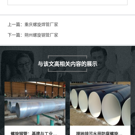
上一篇：
重庆螺旋焊管厂家
下一篇：
朔州螺旋钢管厂家
与该文高相关内容的展示
螺旋钢管：基建与工业的钢铁动脉
埋地排污水用防腐螺旋钢管
埋地