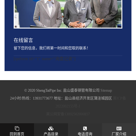
在线留言
留下您的信息，我们将第一时间和您取的联系！
[quform id="1" name="询盘记录"]
© 2020 ShengTaiPipe Inc. 盐山盛泰钢管有限公司
Sitemap
24小时/热线：13931773677 地址：盐山县经济开发区蒲洼城园区
冀ICP备
2022002155号-1
冀公网安备13092502000857
回到首页
产品目录
电话咨询
厂家介绍