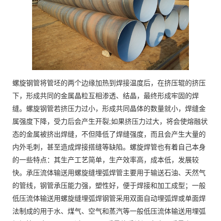
螺旋钢管将管坯的两个边缘加热到焊接温度后，在挤压辊的挤压
下，形成共同的金属晶粒互相渗透、结晶，最终形成牢固的焊
缝。螺旋钢管若挤压力过小，形成共同晶体的数量就小，焊缝金
属强度下降，受力后会产生开裂;如果挤压力过大，将会使熔融状
态的金属被挤出焊缝，不但降低了焊缝强度，而且会产生大量的
内外毛刺，甚至造成焊接搭缝等缺陷。螺旋焊管也有着自己本身
的一些特点：其生产工艺简单，生产效率高，成本低，发展较
快。承压流体输送用螺旋缝埋弧焊管主要用于输送石油、天然气
的管线，钢管承压能力强，塑性好，便于焊接和加工成型；一般
低压流体输送用螺旋缝埋弧焊钢管采用双面自动埋弧焊或单面焊
法制成的用于水、煤气、空气和蒸汽等一般低压流体输送用埋弧