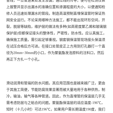
警线，一旦管道某处发生渗漏，通过线的传导，便可在检测仪表
上报警并显示出漏水的准确位置和渗漏程度的大小，以便通知检
修人员迅速处理漏水的管段。制造高温预制直埋保温管时保证热
网安全运行。不论采用哪种方法施工，都不能出现环形空间，开
裂，脱层等缺陷，维护层的做法有多种(如高密度聚乙烯和玻璃钢
保护层)但都保证接头的整体性，严密性，防水性。应认真施工，
确保施工质量。需引起足够重视。钢套钢保温管现场接头保温须
在试压合格后方可进。在接口处管皮正上方用到打孔器打一个直
径为20mm~30mm的小口，作为聚氨酯发泡原料的注料口，然后
再正下方扎一个小孔。
滑动润滑和管端的防水问题。其应用范围也是越来越广泛，更由
于其施工简便，节能防腐效果显著而被大量地用于各种供热，制
冷，输油，输气等各种管道。因此，作为直埋管的保温层几乎无
需考虑防层与之粘合的问题。聚氨酯保温层的适应温度-196℃，
短时（十几小时）可达196℃，如果用户需长期温度190度，我们