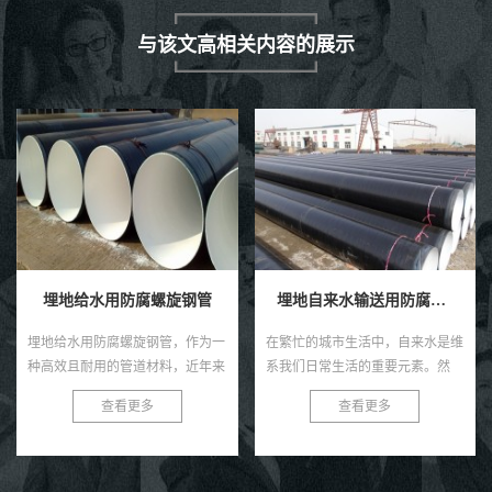
与该文高相关内容的展示
埋地给水用防腐螺旋钢管
埋地自来水输送用防腐钢管
埋地给水用防腐螺旋钢管，作为一
在繁忙的城市生活中，自来水是维
种高效且耐用的管道材料，近年来
系我们日常生活的重要元素。然
在各类给水工程中得到了广泛的应
而，很少有人注意到，正是那些深
查看更多
查看更多
用。这种钢管以其独特的螺旋结
埋在地下的防腐钢管，默默承担着
构、优良的防腐性能及出色的耐用
输送清洁水源的重任。今天，就让
性...
我...