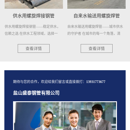
供水用螺旋焊接钢管
自来水输送用螺旋焊管
供水用螺旋焊接钢管——稳定供水，
自来水输送用螺旋焊管——城市供水
信赖之选 在供水工程领域，选择一
的守护者 在城市的每一个角落，清
种...
澈...
查看详情
查看详情
期待与您的合作，欢迎给我们留言或直接拨打：
13931773677
盐山盛泰钢管有限公司