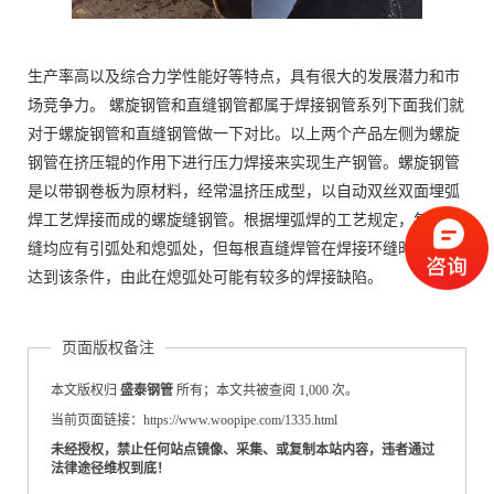
生产率高以及综合力学性能好等特点，具有很大的发展潜力和市
场竞争力。 螺旋钢管和直缝钢管都属于焊接钢管系列下面我们就
对于螺旋钢管和直缝钢管做一下对比。以上两个产品左侧为螺旋
钢管在挤压辊的作用下进行压力焊接来实现生产钢管。螺旋钢管
是以带钢卷板为原材料，经常温挤压成型，以自动双丝双面埋弧
焊工艺焊接而成的螺旋缝钢管。根据埋弧焊的工艺规定，每条焊
缝均应有引弧处和熄弧处，但每根直缝焊管在焊接环缝时，无法
达到该条件，由此在熄弧处可能有较多的焊接缺陷。
页面版权备注
本文版权归
盛泰钢管
所有；本文共被查阅 1,000 次。
当前页面链接：https://www.woopipe.com/1335.html
未经授权，禁止任何站点镜像、采集、或复制本站内容，违者通过
法律途径维权到底！