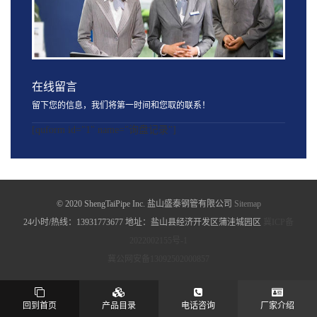
在线留言
留下您的信息，我们将第一时间和您取的联系！
[quform id="1" name="询盘记录"]
© 2020 ShengTaiPipe Inc. 盐山盛泰钢管有限公司
Sitemap
24小时/热线：13931773677 地址：盐山县经济开发区蒲洼城园区
冀ICP备
2022002155号-1
冀公网安备13092502000857
回到首页
产品目录
电话咨询
厂家介绍