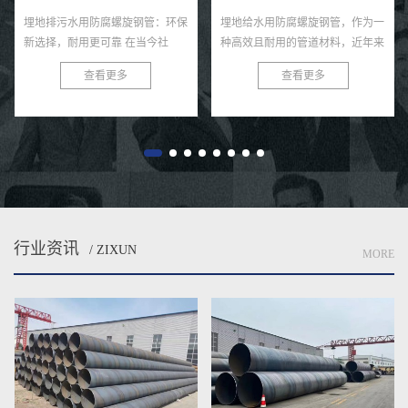
埋地排污水用防腐螺旋钢管：环保
埋地给水用防腐螺旋钢管，作为一
新选择，耐用更可靠 在当今社
种高效且耐用的管道材料，近年来
会，环保与可持续发展已成为全球
在各类给水工程中得到了广泛的应
查看更多
查看更多
共识。在污水处理与排放领域，选
用。这种钢管以其独特的螺旋结
择一款高效、耐用的管材至关...
构、优良的防腐性能及出色的耐用
性...
行业资讯
/ ZIXUN
MORE