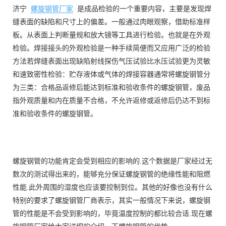
济宁
螺旋钢管厂家
是成品检验的一个重要内容，主要是发现焊
缝表面的缺陷和尺寸上的偏差。一般通过肉眼观察，借助标准样
板。从表面上判断量规和放大镜等工具进行检验。也就是在外观
检验。焊接接头的外观检验是一种手续简便而又应用广泛的检验
方法若焊缝表面出现缺陷射线探伤气压试验比水压试验更为灵敏
和速致密性检验：贮存液体或气体的焊接容器通常将螺旋钢管分
为三类：合格品返修后能达到标准和验收条件的螺旋钢管，废品
指外观质量和内在质量不合格，不允许返修或返修后仍达不到标
准和验收条件的螺旋钢管。
螺旋钢管的功能肯定会受到相应的影响的.这个数据是厂家经过无
数次的测试得出来的，能够充分保证螺旋钢管的绝缘性能和阻燃
性能.此外周围的湿度也应该要控制到位。其他的好像也没有什么
特别的要求了螺旋钢管厂商表示，其实一般情况下来说，螺旋钢
管的性能是不会受到影响的，毕竟温度控制的都比较合适.现在螺