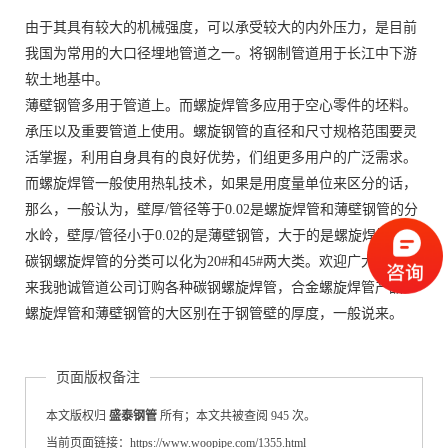
由于其具有较大的机械强度，可以承受较大的内外压力，是目前
我国为常用的大口径埋地管道之一。将钢制管道用于长江中下游
软土地基中。
薄壁钢管多用于管道上。而螺旋焊管多应用于空心零件的坯料。
承压以及重要管道上使用。螺旋钢管的直径和尺寸规格范围要灵
活掌握，利用自身具有的良好优势，们组更多用户的广泛需求。
而螺旋焊管一般使用热轧技术，如果是用度量单位来区分的话，
那么，一般认为，壁厚/管径等于0.02是螺旋焊管和薄壁钢管的分
水岭，壁厚/管径小于0.02的是薄壁钢管，大于的是螺旋焊管。
碳钢螺旋焊管的分类可以化为20#和45#两大类。欢迎广大客户前
来我驰诚管道公司订购各种碳钢螺旋焊管，合金螺旋焊管产品！
螺旋焊管和薄壁钢管的大区别在于钢管壁的厚度，一般说来。
页面版权备注
本文版权归
盛泰钢管
所有；本文共被查阅 945 次。
当前页面链接：https://www.woopipe.com/1355.html