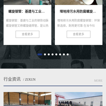
螺旋钢管：基建与工业的钢铁动脉
埋地排污水用防腐螺旋钢管
螺旋钢管：基建与工业的钢铁动脉
埋地排污水用防腐螺旋钢管：环保
螺旋钢管又称螺旋缝焊管，是以热
新选择，耐用更可靠 在当今社
轧带钢卷为原料，经常温螺旋辊压
会，环保与可持续发展已成为全球
查看更多
查看更多
成型、自动双丝双面埋弧焊制成的
共识。在污水处理与排放领域，选
长条管材，焊缝呈连续螺旋状，...
择一款高效、耐用的管材至关...
行业资讯
/ ZIXUN
MORE