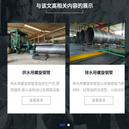
与该文高相关内容的展示
供水用螺旋钢管
排水用螺旋钢管
供水用螺旋钢管是连续生产的,壁
排水用螺旋钢管是以带钢卷板为原
厚越厚,那么该机组以及熔接设备
材料，经常温挤压成型，以自动双
的投资也就越大,它就越不具备经
丝双面埋弧焊工艺焊接而成的螺旋
查看更多
查看更多
济性和实用性,而壁厚越薄的话,那
缝钢管。螺旋钢管将带钢送入焊管
么它的投入产出比例也会相应的下
机组，经多道轧辊滚压，带钢逐
降,...
渐...