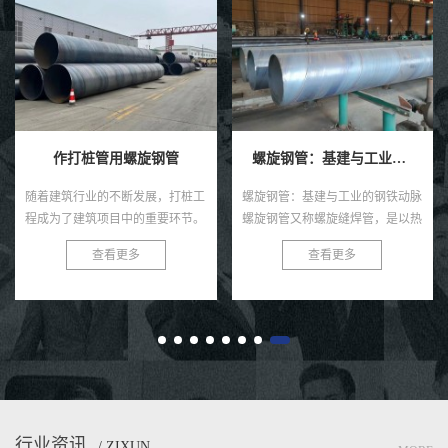
螺旋钢管：基建与工业的钢铁动脉
埋地排污水用防腐螺旋钢管
螺旋钢管：基建与工业的钢铁动脉
埋地排污水用防腐螺旋钢管：环保
螺旋钢管又称螺旋缝焊管，是以热
新选择，耐用更可靠 在当今社
轧带钢卷为原料，经常温螺旋辊压
会，环保与可持续发展已成为全球
查看更多
查看更多
成型、自动双丝双面埋弧焊制成的
共识。在污水处理与排放领域，选
长条管材，焊缝呈连续螺旋状，...
择一款高效、耐用的管材至关...
行业资讯
/ ZIXUN