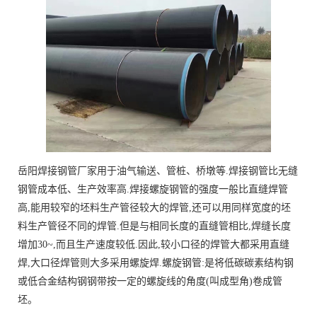
岳阳焊接钢管厂家用于油气输送、管桩、桥墩等.焊接钢管比无缝
钢管成本低、生产效率高.焊接螺旋钢管的强度一般比直缝焊管
高,能用较窄的坯料生产管径较大的焊管,还可以用同样宽度的坯
料生产管径不同的焊管.但是与相同长度的直缝管相比,焊缝长度
增加30~,而且生产速度较低.因此,较小口径的焊管大都采用直缝
焊,大口径焊管则大多采用螺旋焊.螺旋钢管:是将低碳碳素结构钢
或低合金结构钢钢带按一定的螺旋线的角度(叫成型角)卷成管
坯。