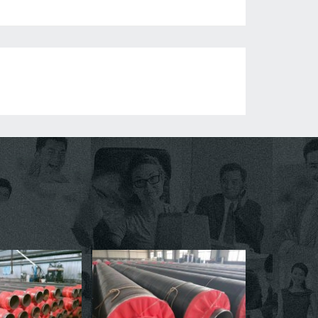
河北螺旋钢管厂家
大口
在现代工业领域，河北螺旋钢管以其
大口径螺旋钢