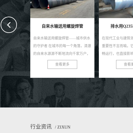
螺旋焊管
排水用Q235B螺旋钢管
预制直埋聚氨
管——城市供水
在现代工业与建筑领域，排水系统的
预制直埋聚氨酯保
一个角落，清澈
重要性不言而喻。它关乎着工程的顺
高效节能的管道材
流向千家万户，
畅运行，也直接影响着环境的质量与
筑、化工、石油、
默付出的守护者
安全。在众多排水管材中，Q235B螺
得到了广泛应用。
多
查看更多
查看
...
旋钢管以其独特的优势，...
良好的保温性能，还具
行业资讯
/ ZIXUN