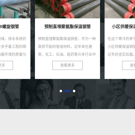
酯保温钢管
小区供暖保温钢管生产厂家
保温聚氨
温钢管，作为一种
在这个寒冷的季节，一个值得信赖的
在现今快速发展
料，近年来在建
小区供暖保温钢管生产厂家是您安心
聚氨酯钢管作为
医药等众多行业中
过冬的坚实后盾。我们，作为行业内
道材料，正受到
这种钢管不仅具有
的佼佼者，致力于为您提供高质量、
睐。作为专业的
更多
查看更多
查
有优...
高性能的供暖保温钢管，...
家，我们致力于为