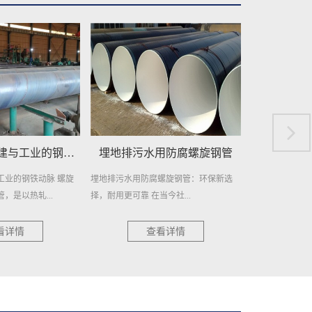
用防腐螺旋钢管
埋地给水用防腐螺旋钢管
埋地自来
螺旋钢管：环保新选
埋地给水用防腐螺旋钢管，作为一种高效
在繁忙的城市生
今社...
且耐用的管道材料，近年来在各...
日常生活的重要元
看详情
查看详情