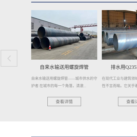
螺旋焊管
排水用Q235B螺旋钢管
预制直埋聚
——城市供水的守
在现代工业与建筑领域，排水系统的重要
预制直埋聚氨酯保温
，清澈...
性不言而喻。它关乎着工程的顺...
节能的管道材料，近年
情
查看详情
查看