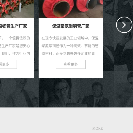
独特的生产工艺和卓越的性能特点，
盾 在现代化
赢得了市场的广泛认可。作为一种重
大口径螺旋钢
要的建材，螺旋钢管在石油、天然
演着至关重要
查看更多
酯钢管厂家
气、化工、建筑、桥梁等诸...
能的金属管道材
的工业领域中，保温
一种高效、节能的管
越来越多企业的青
保温聚氨酯钢管厂
看更多
客户提供优...
MORE