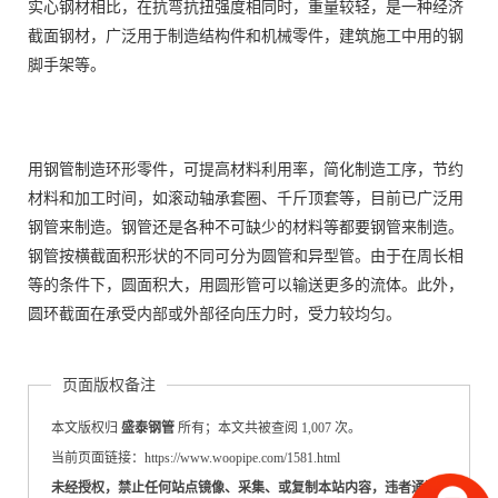
实心钢材相比，在抗弯抗扭强度相同时，重量较轻，是一种经济
截面钢材，广泛用于制造结构件和机械零件，建筑施工中用的钢
脚手架等。
用钢管制造环形零件，可提高材料利用率，简化制造工序，节约
材料和加工时间，如滚动轴承套圈、千斤顶套等，目前已广泛用
钢管来制造。钢管还是各种不可缺少的材料等都要钢管来制造。
钢管按横截面积形状的不同可分为圆管和异型管。由于在周长相
等的条件下，圆面积大，用圆形管可以输送更多的流体。此外，
圆环截面在承受内部或外部径向压力时，受力较均匀。
页面版权备注
本文版权归
盛泰钢管
所有；本文共被查阅 1,007 次。
当前页面链接：https://www.woopipe.com/1581.html
未经授权，禁止任何站点镜像、采集、或复制本站内容，违者通过