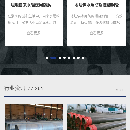
埋地自来水输送用防腐钢管
地埋供水用防腐螺旋钢管
在繁忙的城市生活中，自来水是维
地埋供水用防腐螺旋钢管——高效
系我们日常生活的重要元素。然
稳定，持久耐用 在现代城市供水
而，很少有人注意到，正是那些深
系统中，地埋供水用防腐螺旋钢管
查看更多
查看更多
埋在地下的防腐钢管，默默承担着
以其卓越的性能和稳定的品质，赢
输送清洁水源的重任。今天，就让
得了广大用户的青睐。这种管道
我...
不...
行业资讯
/ ZIXUN
MORE