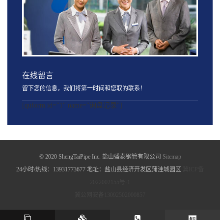
在线留言
留下您的信息，我们将第一时间和您取的联系！
[quform id="1" name="询盘记录"]
© 2020 ShengTaiPipe Inc. 盐山盛泰钢管有限公司
Sitemap
24小时/热线：13931773677 地址：盐山县经济开发区蒲洼城园区
冀ICP备
2022002155号-1
冀公网安备13092502000857