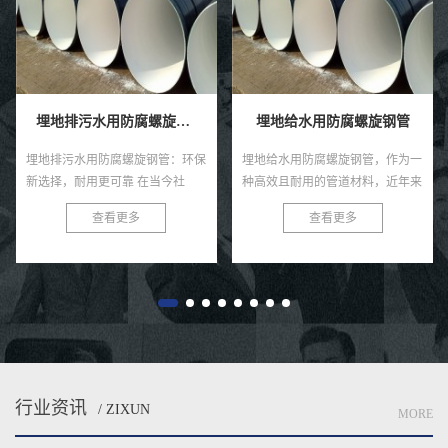
埋地排污水用防腐螺旋钢管
埋地给水用防腐螺旋钢管
埋地排污水用防腐螺旋钢管：环保
埋地给水用防腐螺旋钢管，作为一
新选择，耐用更可靠 在当今社
种高效且耐用的管道材料，近年来
会，环保与可持续发展已成为全球
在各类给水工程中得到了广泛的应
查看更多
查看更多
共识。在污水处理与排放领域，选
用。这种钢管以其独特的螺旋结
择一款高效、耐用的管材至关...
构、优良的防腐性能及出色的耐用
性...
行业资讯
/ ZIXUN
MORE