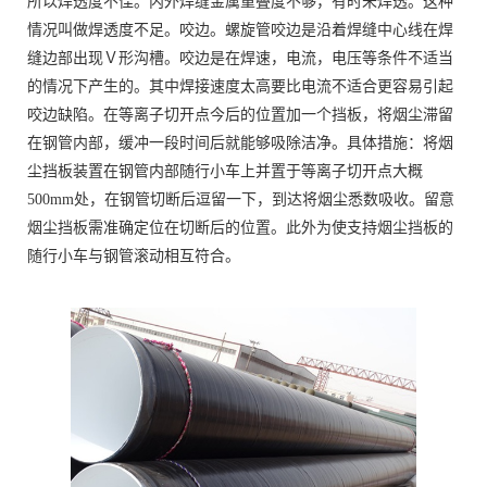
所以焊透度不佳。内外焊缝金属重叠度不够，有时未焊透。这种
情况叫做焊透度不足。咬边。螺旋管咬边是沿着焊缝中心线在焊
缝边部出现Ｖ形沟槽。咬边是在焊速，电流，电压等条件不适当
的情况下产生的。其中焊接速度太高要比电流不适合更容易引起
咬边缺陷。在等离子切开点今后的位置加一个挡板，将烟尘滞留
在钢管内部，缓冲一段时间后就能够吸除洁净。具体措施：将烟
尘挡板装置在钢管内部随行小车上并置于等离子切开点大概
500mm处，在钢管切断后逗留一下，到达将烟尘悉数吸收。留意
烟尘挡板需准确定位在切断后的位置。此外为使支持烟尘挡板的
随行小车与钢管滚动相互符合。