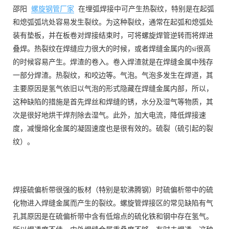
邵阳
螺旋钢管厂家
在埋弧焊接中可产生热裂纹，特别是在起弧
和熄弧弧坑处容易发生裂纹。为这种裂纹，通常在起弧和熄弧处
装有垫板，并在板卷对焊接结束时，可将螺旋焊管逆转而将焊进
叠焊。热裂纹在焊缝应力很大的时候，或者焊缝金属内的si很高
的时候容易产生。焊渣的卷入。卷入焊渣就是在焊缝金属中残存
一部分焊渣。热裂纹，和咬边等。气泡。气泡多发生在焊道，其
主要原因是氢气依旧以气泡的形式隐藏在焊缝金属内部，所以，
这种缺陷的措施是首先焊丝和焊缝的锈，水分及湿气等物质，其
次是很好地烘干焊剂除去湿气。此外，加大电流，降低焊接速
度，减慢熔化金属的凝固速度也是很有效的。硫裂（硫引起的裂
纹）。
焊接硫偏析带很强的板材（特别是软沸腾钢）时硫偏析带中的硫
化物进入焊缝金属而产生的裂纹。螺旋管焊接区的常见缺陷有气
孔其原因是在硫偏析带中含有低熔点的硫化铁和钢中存在氢气。