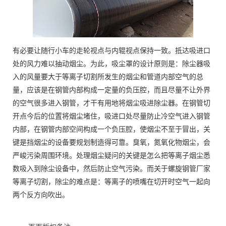
有必要让随行小车的走轮视点与内辊视点保持一致。抵达吸进口
处的风力难以抽动烟尘。为此，吸尘罩的设计原则是：除尘器吸
入的风量要大于等离子切割所发生的烟尘和管道内部空气的总
量，应该是在钢管内部构成一定量的负压腔，而且尽量不让外界
的空气很多进入钢管，才干有用地将烟尘吸进除尘器。在钢管切
开点今后的位置将烟尘堵住，吸进口处尽量防止冷空气进入钢管
内部，在钢管内部空间构成一个负压腔，使烟尘不至于冒出，关
键是挡烟尘的设备要规划制造得可靠。臭氧，氮氧化物烟尘，会
严峻污染周围环境。处理烟尘疑问的关键是怎么把等离子烟尘悉
数吸入到除尘设备中，然后防止空气污染。而关于螺旋钢管厂家
等离子切割，除尘的难点是：等离子的喷嘴在切开时空气一起向
两个反方向吹出。