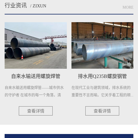
行业资讯
/ ZIXUN
MORE
自来水输送用螺旋焊管
排水用Q235B螺旋钢管
自来水输送用螺旋焊管——城市供水
在现代工业与建筑领域，排水系统的
的守护者 在城市的每一个角落，清
重要性不言而喻。它关乎着工程的顺...
澈...
查看详情
查看详情