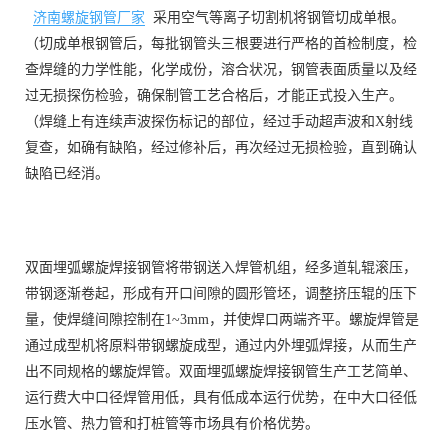
济南螺旋钢管厂家
采用空气等离子切割机将钢管切成单根。
（切成单根钢管后，每批钢管头三根要进行严格的首检制度，检
查焊缝的力学性能，化学成份，溶合状况，钢管表面质量以及经
过无损探伤检验，确保制管工艺合格后，才能正式投入生产。
（焊缝上有连续声波探伤标记的部位，经过手动超声波和X射线
复查，如确有缺陷，经过修补后，再次经过无损检验，直到确认
缺陷已经消。
双面埋弧螺旋焊接钢管将带钢送入焊管机组，经多道轧辊滚压，
带钢逐渐卷起，形成有开口间隙的圆形管坯，调整挤压辊的压下
量，使焊缝间隙控制在1~3mm，并使焊口两端齐平。螺旋焊管是
通过成型机将原料带钢螺旋成型，通过内外埋弧焊接，从而生产
出不同规格的螺旋焊管。双面埋弧螺旋焊接钢管生产工艺简单、
运行费大中口径焊管用低，具有低成本运行优势，在中大口径低
压水管、热力管和打桩管等市场具有价格优势。