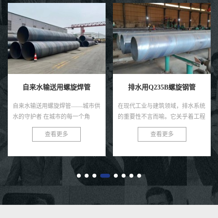
自来水输送用螺旋焊管
排水用Q235B螺旋钢管
自来水输送用螺旋焊管——城市供
在现代工业与建筑领域，排水系统
水的守护者 在城市的每一个角
的重要性不言而喻。它关乎着工程
落，清澈的自来水源源不断地流向
的顺畅运行，也直接影响着环境的
查看更多
查看更多
千家万户，这背后离不开一个默默
质量与安全。在众多排水管材中，
付出的守护者——自来水输送用螺
Q235B螺旋钢管以其独特的优
旋焊...
势，...