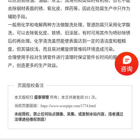
以达到去除油、油脂、灰尘、润滑剂和类似的有机物，但它不能
去除钢材表面的锈、氧化皮、焊药等，因此在防腐生产中只作为
辅助手段。
一般用化学和电解两种方法做酸洗处理，管道防腐只采用化学酸
洗，可以去除氧化皮、铁锈、旧涂层，有时可用其作为喷砂除锈
后的再处理。化学清洗虽然能使表面达到一定的清洁度和粗糙
度，但其锚纹浅，而且易对螺旋焊管堆码环境造成污染。
合理使用手段对生锈管件进行清理时保证管件长时间的服务于生
产，创造更多的生产效益。
页面版权备注
本文版权归
盛泰钢管
所有；本文共被查阅 911 次。
当前页面链接：https://www.woopipe.com/1774.html
未经授权，禁止任何站点镜像、采集、或复制本站内容，违者通过
法律途径维权到底！