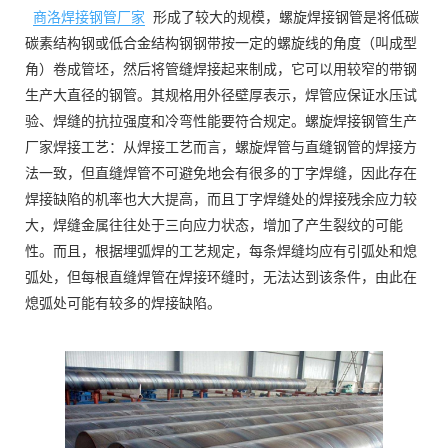
商洛焊接钢管厂家
形成了较大的规模，螺旋焊接钢管是将低碳
碳素结构钢或低合金结构钢钢带按一定的螺旋线的角度（叫成型
角）卷成管坯，然后将管缝焊接起来制成，它可以用较窄的带钢
生产大直径的钢管。其规格用外径壁厚表示，焊管应保证水压试
验、焊缝的抗拉强度和冷弯性能要符合规定。螺旋焊接钢管生产
厂家焊接工艺：从焊接工艺而言，螺旋焊管与直缝钢管的焊接方
法一致，但直缝焊管不可避免地会有很多的丁字焊缝，因此存在
焊接缺陷的机率也大大提高，而且丁字焊缝处的焊接残余应力较
大，焊缝金属往往处于三向应力状态，增加了产生裂纹的可能
性。而且，根据埋弧焊的工艺规定，每条焊缝均应有引弧处和熄
弧处，但每根直缝焊管在焊接环缝时，无法达到该条件，由此在
熄弧处可能有较多的焊接缺陷。