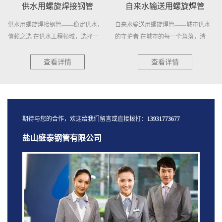
供水用螺旋焊接钢管
自来水输送用螺旋焊管
供水用螺旋焊接钢管——稳定供水，
自来水输送用螺旋焊管——城市供水
信赖之选 在供水工程领域，选择一
的守护者 在城市的每一个角落，清
种...
澈...
查看详情
查看详情
期待与您的合作，欢迎给我们留言或直接拨打：
13931773677
盐山盛泰钢管有限公司