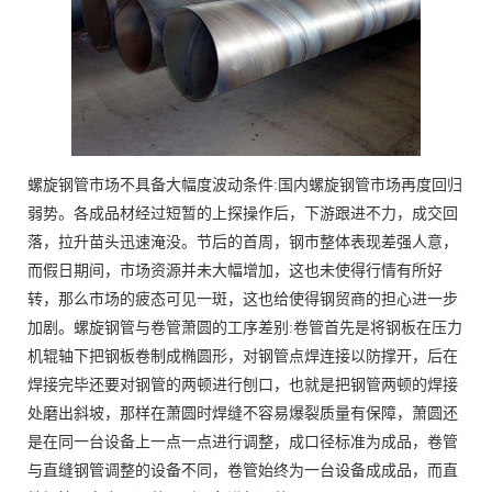
螺旋钢管市场不具备大幅度波动条件:国内螺旋钢管市场再度回归
弱势。各成品材经过短暂的上探操作后，下游跟进不力，成交回
落，拉升苗头迅速淹没。节后的首周，钢市整体表现差强人意，
而假日期间，市场资源并未大幅增加，这也未使得行情有所好
转，那么市场的疲态可见一斑，这也给使得钢贸商的担心进一步
加剧。螺旋钢管与卷管萧圆的工序差别:卷管首先是将钢板在压力
机辊轴下把钢板卷制成椭圆形，对钢管点焊连接以防撑开，后在
焊接完毕还要对钢管的两顿进行刨口，也就是把钢管两顿的焊接
处磨出斜坡，那样在萧圆时焊缝不容易爆裂质量有保障，萧圆还
是在同一台设备上一点一点进行调整，成口径标准为成品，卷管
与直缝钢管调整的设备不同，卷管始终为一台设备成成品，而直