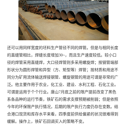
还可以用同样宽度的坯料生产管径不同的焊管。但是与相同长度
的直缝管相比，焊缝长度增加30~，而且生产速度较低。较小口
径的焊管采用直缝焊，大口径焊管则多采用螺旋焊；按钢管端部
形状分为圆形焊管和异型（方、矩型等）焊管；按材质和用途不
同分为矿用流体输送焊接钢管、螺旋钢管的用途可谓是非常的广
泛。他主要作用于农业，化工业、建设、水利工程、石化工业。
可谓是运用于个个行业。唐山7月底之前的限产提前改变了黑色
系各品种的运行节奏，铁矿石的需求支撑预期被削弱；但是依照
今年的环保限产执行情况，后期的限产执行力度仍存在变数。结
合港口现货和库存水平来看，四季度前供给偏紧的状况很难得到
缓解。操作上，铁矿石回调买入的策略不变。