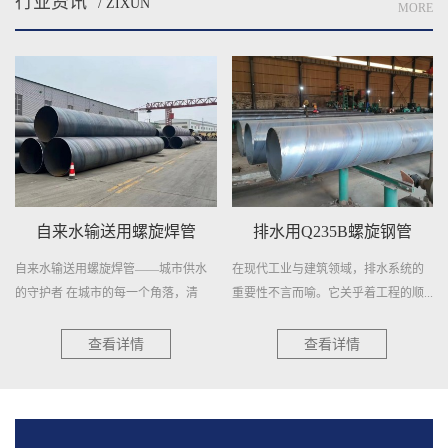
行业资讯
/ ZIXUN
MORE
自来水输送用螺旋焊管
排水用Q235B螺旋钢管
自来水输送用螺旋焊管——城市供水
在现代工业与建筑领域，排水系统的
的守护者 在城市的每一个角落，清
重要性不言而喻。它关乎着工程的顺...
澈...
查看详情
查看详情