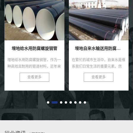
埋地给水用防腐螺旋钢管
埋地自来水输送用防腐钢管
埋地给水用防腐螺旋钢管，作为一
在繁忙的城市生活中，自来水是维
种高效且耐用的管道材料，近年来
系我们日常生活的重要元素。然
在各类给水工程中得到了广泛的应
而，很少有人注意到，正是那些深
查看更多
查看更多
用。这种钢管以其独特的螺旋结
埋在地下的防腐钢管，默默承担着
构、优良的防腐性能及出色的耐用
输送清洁水源的重任。今天，就让
性...
我...