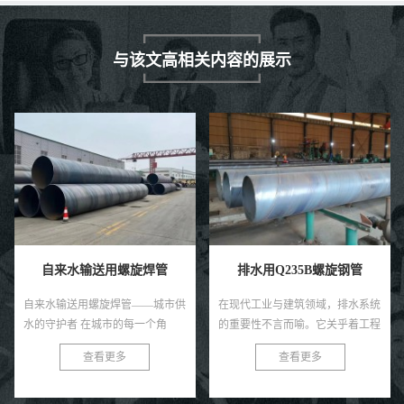
与该文高相关内容的展示
自来水输送用螺旋焊管
排水用Q235B螺旋钢管
自来水输送用螺旋焊管——城市供
在现代工业与建筑领域，排水系统
水的守护者 在城市的每一个角
的重要性不言而喻。它关乎着工程
落，清澈的自来水源源不断地流向
的顺畅运行，也直接影响着环境的
查看更多
查看更多
千家万户，这背后离不开一个默默
质量与安全。在众多排水管材中，
付出的守护者——自来水输送用螺
Q235B螺旋钢管以其独特的优
旋焊...
势，...