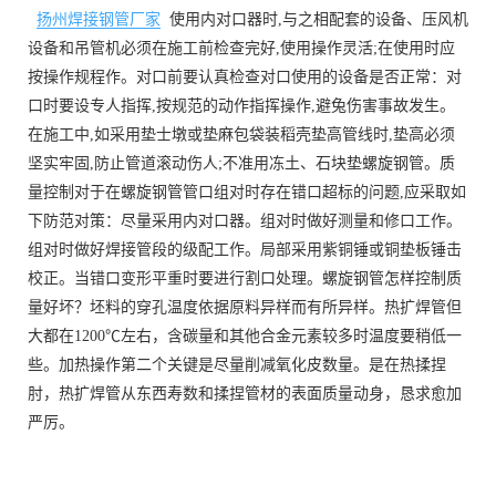
扬州焊接钢管厂家
使用内对口器时,与之相配套的设备、压风机
设备和吊管机必须在施工前检查完好,使用操作灵活;在使用时应
按操作规程作。对口前要认真检查对口使用的设备是否正常：对
口时要设专人指挥,按规范的动作指挥操作,避兔伤害事故发生。
在施工中,如采用垫士墩或垫麻包袋装稻壳垫高管线时,垫高必须
坚实牢固,防止管道滚动伤人;不准用冻土、石块垫螺旋钢管。质
量控制对于在螺旋钢管管口组对时存在错口超标的问题,应采取如
下防范对策：尽量采用内对口器。组对时做好测量和修口工作。
组对时做好焊接管段的级配工作。局部采用紫铜锤或铜垫板锤击
校正。当错口变形平重时要进行割口处理。螺旋钢管怎样控制质
量好坏？坯料的穿孔温度依据原料异样而有所异样。热扩焊管但
大都在1200℃左右，含碳量和其他合金元素较多时温度要稍低一
些。加热操作第二个关键是尽量削减氧化皮数量。是在热揉捏
肘，热扩焊管从东西寿数和揉捏管材的表面质量动身，恳求愈加
严厉。