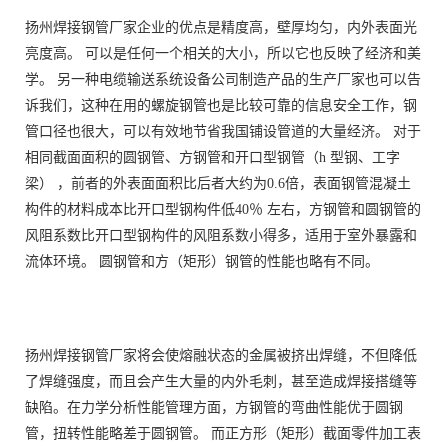
扬州焊接钢管厂家企业的优点是精度高，壁厚均匀，内外表面光
亮度高。 可以是任何一个相关的大小，所以它也反映了经济和美
学。 另一种电缆输送系统设备公司制造产品的生产厂家也可以告
诉我们，这种在用的螺旋钢管也是比较可靠的信息安全工作，钢
管口径也很大，可以有效地节省我国铺设管道的大量经济。 对于
相同截面面积的圆钢管、方钢管和开口型钢管（h 型钢、工字
梁） ，前者的外表面面积比后者大约为0.6倍，表面钢管混凝土
构件的材料成本比开口型钢构件低40％ 左右，方钢管和圆钢管的
风阻系数比开口型钢构件的风阻系数小得多，适用于室外暴露和
流体环境。 圆钢管和方（矩形）钢管的性能也略有不同。
扬州焊接钢管厂家将会使熔融状态的金属被挤出焊缝，不但降低
了焊缝强度，而且会产生大量的内外毛刺，甚至造成焊接搭缝等
缺陷。在力学分析性能管理方面，方钢管的弯曲性能优于圆钢
管，扭转性能略差于圆钢管。 而正方形（矩形）截面零件加工表