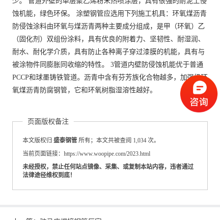
少。 管道外壁的单层聚乙烯粉末热喷涂层，具有很强的耐泥土侵
蚀机能，绿色环保。 涂塑钢管应选用下列施工机具：环氧煤沥青
防侵蚀涂料由环氧与煤沥青两种主要成分组成，是甲（环氧）乙
（固化剂）双组份涂料，具有优良的附着力、坚韧性、耐湿润、
耐水、耐化学介质，具有防止各种离子穿过漆膜的机能，具有与
被涂物件同膨胀同收缩的特性。 3管道内壁防侵蚀机能优于普通
PCCP和球墨铸铁管道。沥青中含有芬芳族化合物越多，加强级环
氧煤沥青防腐钢管，它和环氧树脂湿溶性越好。
页面版权备注
本文版权归
盛泰钢管
所有；本文共被查阅 1,034 次。
当前页面链接：https://www.woopipe.com/2023.html
未经授权，禁止任何站点镜像、采集、或复制本站内容，违者通过
法律途径维权到底！