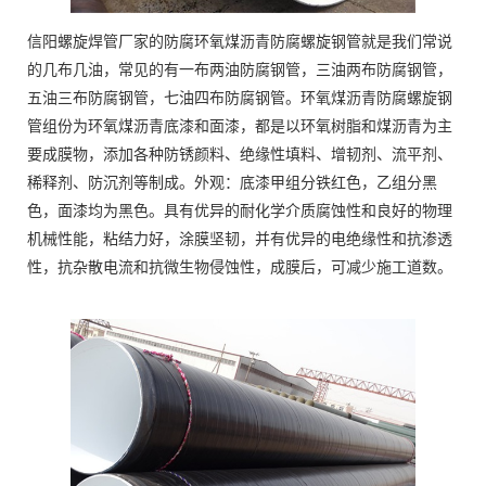
信阳螺旋焊管厂家的防腐环氧煤沥青防腐螺旋钢管就是我们常说
的几布几油，常见的有一布两油防腐钢管，三油两布防腐钢管，
五油三布防腐钢管，七油四布防腐钢管。环氧煤沥青防腐螺旋钢
管组份为环氧煤沥青底漆和面漆，都是以环氧树脂和煤沥青为主
要成膜物，添加各种防锈颜料、绝缘性填料、增韧剂、流平剂、
稀释剂、防沉剂等制成。外观：底漆甲组分铁红色，乙组分黑
色，面漆均为黑色。具有优异的耐化学介质腐蚀性和良好的物理
机械性能，粘结力好，涂膜坚韧，并有优异的电绝缘性和抗渗透
性，抗杂散电流和抗微生物侵蚀性，成膜后，可减少施工道数。