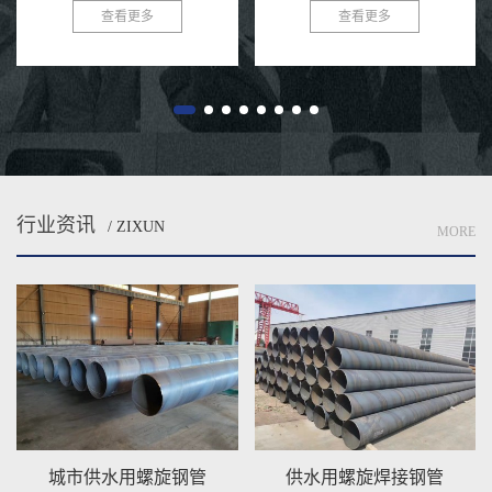
轧带钢卷为原料，经常温螺旋辊压
会，环保与可持续发展已成为全球
查看更多
查看更多
成型、自动双丝双面埋弧焊制成的
共识。在污水处理与排放领域，选
长条管材，焊缝呈连续螺旋状，...
择一款高效、耐用的管材至关...
行业资讯
/ ZIXUN
MORE
城市供水用螺旋钢管
供水用螺旋焊接钢管