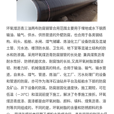
环氧煤沥青三油两布防腐钢管合用范围主要用于埋地或水下钢质
输油、输气、供水、供热管道的外壁防腐，也合用于各类钢结
构、码头、船舶、水闸、煤气储罐、炼油化工厂设备防腐及混凝
土管、污水池、楼顶防水层、卫生间、地下室等混凝土结构的防
水和防渗漏。采用环氧煤沥青防腐钢管的长处是: 兼具煤焦沥青
耐水性好、防锈机能优良、耐腐蚀的长处,又具环氧树脂漆膜坚
韧、附着力好、机械强度高的特点。合用于输油、输气、输水管
道，自来水、煤气、管道、炼油厂、化工厂、污水处理厂的设备
和管道的防腐，亦可作为海洋石油钻井平台及船舶水下部的防腐
及矿山、井下设备的防腐。防腐层固化速度快，施工期短，可在
低温（－20℃）和湿润前提下施工，解决了冬季施工挫折。环氧
煤沥青底漆、面漆都是由环氧树脂、颜料、填料、煤焦沥青、溶
剂等共同组成的，不同的是，环氧树脂的含量和防锈颜料的多