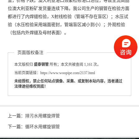
显，价格下跌。澳大利亚港口频繁检修港口泊位，导致主流高品
位澳大利亚粉矿发货量连续下降。我公司生产的钢管在检验方面
都进行了内焊缝检验，X射线检验（管端不存在盲区）；水压试
验（水压检验采用端面密封，管端盲区减小到小）；外观检验
（包括内外焊缝及母材表面）。
页面版权备注
本文版权归
盛泰钢管
所有；本文共被查阅 1,161 次。
当前页面链接：https://www.woopipe.com/2137.html
未经授权，禁止任何站点镜像、采集、或复制本站内容，违者通过
法律途径维权到底！
上一篇：
排污水用螺旋焊管
下一篇：
循环水用螺旋钢管