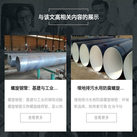
与该文高相关内容的展示
埋地排污水用防腐螺旋钢管
埋地给水用防腐螺旋钢管
埋地排污水用防腐螺旋钢管：环保
埋地给水用防腐螺旋钢管，作为一
新选择，耐用更可靠 在当今社
种高效且耐用的管道材料，近年来
会，环保与可持续发展已成为全球
在各类给水工程中得到了广泛的应
查看更多
查看更多
共识。在污水处理与排放领域，选
用。这种钢管以其独特的螺旋结
择一款高效、耐用的管材至关...
构、优良的防腐性能及出色的耐用
性...