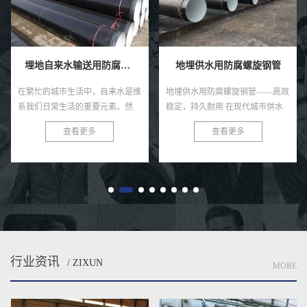
埋地自来水输送用防腐钢管
地埋供水用防腐螺旋钢管
在繁忙的城市生活中，自来水是维
地埋供水用防腐螺旋钢管——高效
系我们日常生活的重要元素。然
稳定，持久耐用 在现代城市供水
而，很少有人注意到，正是那些深
系统中，地埋供水用防腐螺旋钢管
查看更多
查看更多
埋在地下的防腐钢管，默默承担着
以其卓越的性能和稳定的品质，赢
输送清洁水源的重任。今天，就让
得了广大用户的青睐。这种管道
我...
不...
行业资讯
/ ZIXUN
MORE