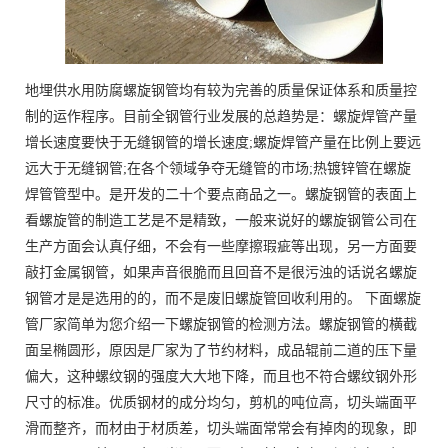
地埋供水用防腐螺旋钢管均有较为完善的质量保证体系和质量控
制的运作程序。目前全钢管行业发展的总趋势是：螺旋焊管产量
增长速度要快于无缝钢管的增长速度;螺旋焊管产量在比例上要远
远大于无缝钢管;在各个领域争夺无缝管的市场;热镀锌管在螺旋
焊管管型中。是开发的二十个要点商品之一。螺旋钢管的表面上
看螺旋管的制造工艺是不是精致，一般来说好的螺旋钢管公司在
生产方面会认真仔细，不会有一些摩擦瑕疵等出现，另一方面要
敲打金属钢管，如果声音很脆而且回音不是很污浊的话说名螺旋
钢管才是是选用的的，而不是废旧螺旋管回收利用的。 下面螺旋
管厂家简单为您介绍一下螺旋钢管的检测方法。螺旋钢管的横截
面呈椭圆形，原因是厂家为了节约材料，成品辊前二道的压下量
偏大，这种螺纹钢的强度大大地下降，而且也不符合螺纹钢外形
尺寸的标准。优质钢材的成分均匀，剪机的吨位高，切头端面平
滑而整齐，而材由于材质差，切头端面常常会有掉肉的现象，即