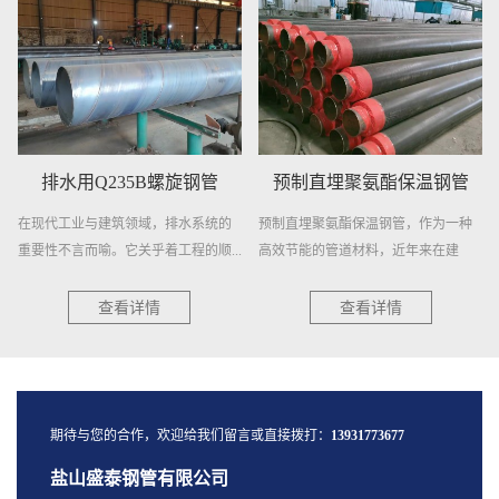
排水用Q235B螺旋钢管
预制直埋聚氨酯保温钢管
在现代工业与建筑领域，排水系统的
预制直埋聚氨酯保温钢管，作为一种
重要性不言而喻。它关乎着工程的顺...
高效节能的管道材料，近年来在建
筑、...
查看详情
查看详情
期待与您的合作，欢迎给我们留言或直接拨打：
13931773677
盐山盛泰钢管有限公司