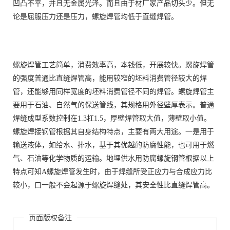
凹凸不平，并且无金属光泽。而且由于材厂家产品切头少。但无
论是屈服压力还是压力，螺旋焊管均低于直缝焊管。
螺旋焊管工艺简单，消费效率高，本钱低，开展较快。螺旋焊管
的强度普通比直缝焊管高，能用较窄的坯料消费管径较大的焊
管，还能够用同样宽度的坯料消费管径不同的焊管。螺旋焊管主
要用于石油、自然气的保送管线，其规格用外径壁厚表示。普通
焊缝成型系数控制在1.3杠1.5，厚壁焊管取大值，薄壁取小值。
螺旋焊接钢管根据其自身结构特点，主要有两大用途。一是用于
输送液体，如给水、排水，基于其优越的防腐性能，也可用于燃
气、石油等化学物质的运输。地埋供水用防腐螺旋钢管根据以上
特点可知A螺旋焊管发生时，由于焊缝所受正应力与合成应力比
较小，口一般不会起源于螺旋焊缝处，其安全性比直缝焊管高。
页面版权备注