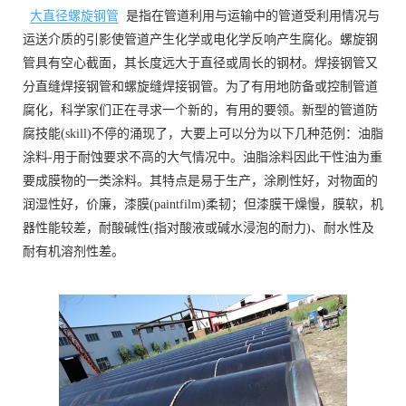
大直径螺旋钢管
是指在管道利用与运输中的管道受利用情况与
运送介质的引影使管道产生化学或电化学反响产生腐化。螺旋钢
管具有空心截面，其长度远大于直径或周长的钢材。焊接钢管又
分直缝焊接钢管和螺旋缝焊接钢管。为了有用地防备或控制管道
腐化，科学家们正在寻求一个新的，有用的要领。新型的管道防
腐技能(skill)不停的涌现了，大要上可以分为以下几种范例：油脂
涂料-用于耐蚀要求不高的大气情况中。油脂涂料因此干性油为重
要成膜物的一类涂料。其特点是易于生产，涂刷性好，对物面的
润湿性好，价廉，漆膜(paintfilm)柔韧；但漆膜干燥慢，膜软，机
器性能较差，耐酸碱性(指对酸液或碱水浸泡的耐力)、耐水性及
耐有机溶剂性差。