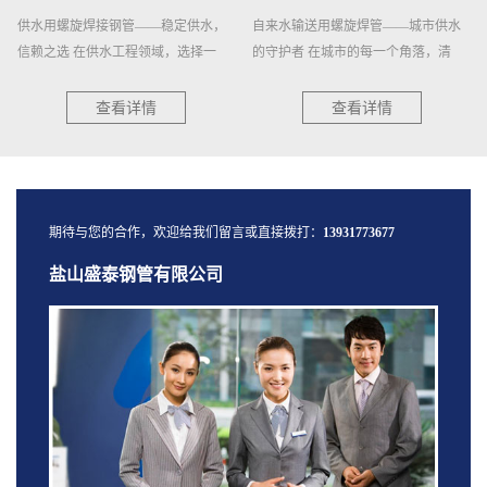
供水用螺旋焊接钢管——稳定供水，
自来水输送用螺旋焊管——城市供水
信赖之选 在供水工程领域，选择一
的守护者 在城市的每一个角落，清
种...
澈...
查看详情
查看详情
期待与您的合作，欢迎给我们留言或直接拨打：
13931773677
盐山盛泰钢管有限公司