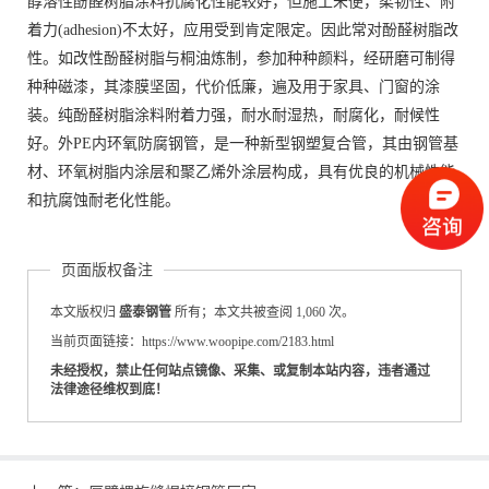
醇溶性酚醛树脂涂料抗腐化性能较好，但施工未便，柔韧性、附
着力(adhesion)不太好，应用受到肯定限定。因此常对酚醛树脂改
性。如改性酚醛树脂与桐油炼制，参加种种颜料，经研磨可制得
种种磁漆，其漆膜坚固，代价低廉，遍及用于家具、门窗的涂
装。纯酚醛树脂涂料附着力强，耐水耐湿热，耐腐化，耐候性
好。外PE内环氧防腐钢管，是一种新型钢塑复合管，其由钢管基
材、环氧树脂内涂层和聚乙烯外涂层构成，具有优良的机械性能
和抗腐蚀耐老化性能。
页面版权备注
本文版权归
盛泰钢管
所有；本文共被查阅 1,060 次。
当前页面链接：https://www.woopipe.com/2183.html
未经授权，禁止任何站点镜像、采集、或复制本站内容，违者通过
法律途径维权到底！