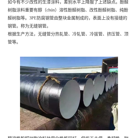
如今有不少改性的生漆涂料，差别水平上降服了上述缺点。酚醛
树脂涂料重要有醇（chún）溶性酚醛树脂、改性酚醛树脂、纯酚
醛树脂等。3PE防腐钢管由整块金属制成的，表面上没有接缝的
钢管。称为无缝钢管。
根据生产方法，无缝管分热轧管、冷轧管、冷拔管、挤压管、顶
管等。