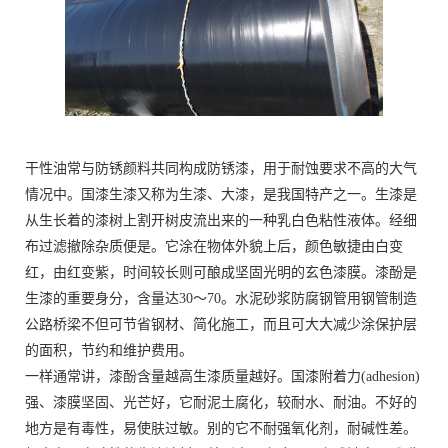
干性油常与防锈颜料共同构成防锈漆，用于耐蚀要求不高的大气
情况中。国漆生漆又称为生漆、大漆，是我国特产之一。生漆是
从生长着的漆树上割开树皮流出来的一种乳白色粘性液体。经细
布过滤撤除杂质便是。它涂在物体外貌上后，颜色敏捷由白变
红，由红变紫，时间较长则可酿成坚固光明的玄色漆膜。漆酚是
生漆的重要身分，含量达30～70。水泥砂浆防腐钢管用钢管制造
公路桥梁不但可节省钢材、简化施工，而且可大大减少涂保护层
的面积，节约和维护费用。
一样通常讲，漆酚含量越高生漆质量越好。国漆附着力(adhesion)
强、漆膜坚固、光芒好，它耐泥土腐化，较耐水、耐油。不好的
地方是有毒性，易使肤过敏。别的它不耐强氧化剂，耐碱性差。