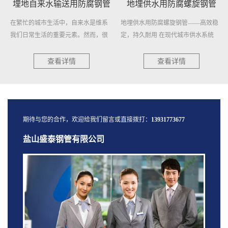
埋地自来水输送用防腐钢管
地埋供水用防腐螺旋钢管
在繁忙的城市生活中，自来水是维系
地埋供水用防腐螺旋钢管——高效稳
我们日常生活的重要元素。然而，很
定，持久耐用 在现代城市供水系统
少...
中...
查看详情
查看详情
期待与您的合作，欢迎给我们留言或直接拨打：
13931773677
盐山盛泰钢管有限公司