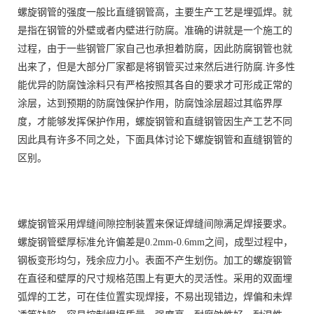
螺旋钢管的强度一般比直缝钢管高，主要生产工艺是埋弧焊。就
是指在钢管的外壁或者内壁进行防腐。准确的讲就是一个施工的
过程，由于一些钢管厂家自己也承担着防腐，因此防腐钢管也就
出来了，但是大部分厂家都是将钢管买过来然后进行防腐.许多性
能优异的防腐蚀涂料只有严格按照其各自的要求才可形成正常的
涂层，达到预期的防腐蚀保护作用，防腐蚀涂层超过其临界厚
度，才能够发挥保护作用，螺旋钢管和直缝钢管因生产工艺不同
因此具有许多不同之处，下面具体讨论下螺旋钢管和直缝钢管的
区别。
螺旋钢管采用焊缝间隙控制装置来保证焊缝间隙满足焊接要求。
螺旋钢管壁厚标准允许偏差是0.2mm-0.6mm之间，成型过程中，
钢板变形均匀，残余应力小。表面不产生划伤。加工的螺旋钢管
在直径和壁厚的尺寸规格范围上有更大的灵活性。采用的双面埋
弧焊的工艺，可在佳位置实现焊接，不易出现错边，焊偏和未焊