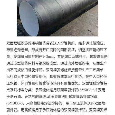
双面埋弧螺旋焊接钢管将带钢送入焊管机组，经多道轧辊滚压，
带钢逐渐卷起，形成有开口间隙的圆形管坯，调整挤压辊的压下
量，使焊缝间隙控制在1~3mm，并使焊口两端齐平。螺旋焊管是
通过成型机将原料带钢螺旋成型，通过内外埋弧焊接，从而生产
出不同规格的螺旋焊管。双面埋弧螺旋焊接钢管生产工艺简单、
运行费大中口径焊管用低，具有低成本运行优势，在中大口径低
压水管、热力管和打桩管等市场具有价格优势。双面埋弧焊管特
点及其标准分类：承压流体送用双面埋弧焊管(SY5036-8主要用
于送石油、天然气的管线;承压流体送用螺旋缝高频焊钢管
(SY5038-8，用高频搭接焊法焊接的，用于承压流体送的双面埋
弧焊管。用高频搭用于承压流体送的双面埋弧焊管。双面埋弧焊