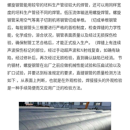
螺旋钢管能用较窄的坯料生产管径较大的焊管，还可以用同样宽
度的坯料生产管径不同的焊管。低压流体输送用螺旋焊管。螺旋
钢管采用空气等离子切割机将钢管切成单根。（切成单根钢管
后，每批钢管头三根要进行严格的首检制度，检查焊缝的力学性
能，化学成份，溶合状况，钢管表面质量以及经过无损探伤检
验，确保制管工艺合格后，才能正式投入生产。（焊缝上有连续
声波探伤标记的部位，经过手动超声波和X射线复查，如确有缺
陷，经过修补后，再次经过无损检验，直到确认缺陷已经消。 节
约钢材，螺旋钢管在出厂之前应做机械性能试验和压扁试验以及
扩口试验，并要达到标准规定的要求，直缝钢管的质量检测方法
如下:，从表面上判断，也就是在外观检验，焊接接头的外观检验
是一种手续简便而又应用广泛的检验方法。