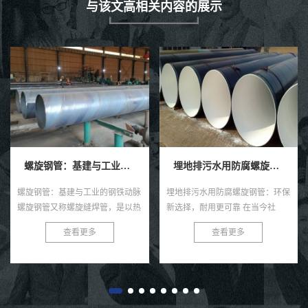
与该文高相关内容的展示
螺旋钢管：基建与工业的钢铁动脉
埋地排污水用防腐螺旋钢管
螺旋钢管：基建与工业的钢铁动脉
埋地排污水用防腐螺旋钢管：环保
螺旋钢管又称螺旋缝焊管，是以热
新选择，耐用更可靠 在当今社
轧带钢卷为原料，经常温螺旋辊压
会，环保与可持续发展已成为全球
查看更多
查看更多
成型、自动双丝双面埋弧焊制成的
共识。在污水处理与排放领域，选
长条管材，焊缝呈连续螺旋状，...
择一款高效、耐用的管材至关...