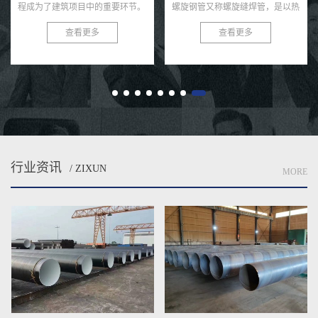
程成为了建筑项目中的重要环节。
螺旋钢管又称螺旋缝焊管，是以热
为了满足打桩工程的需求，我们推
轧带钢卷为原料，经常温螺旋辊压
查看更多
查看更多
出了高效、耐用、安全的作打桩管
成型、自动双丝双面埋弧焊制成的
用螺旋钢管。 作打桩管用...
长条管材，焊缝呈连续螺旋状，...
行业资讯
/ ZIXUN
MORE