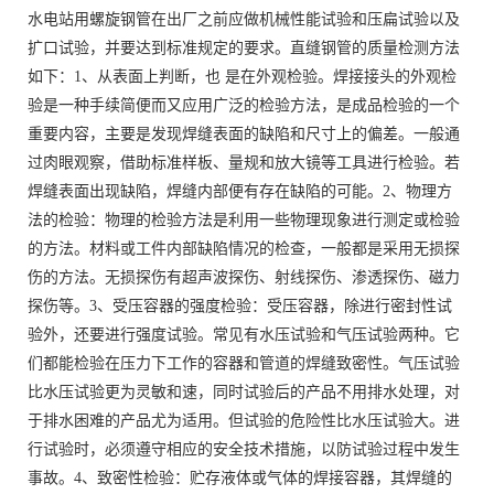
水电站用螺旋钢管在出厂之前应做机械性能试验和压扁试验以及
扩口试验，并要达到标准规定的要求。直缝钢管的质量检测方法
如下：1、从表面上判断，也 是在外观检验。焊接接头的外观检
验是一种手续简便而又应用广泛的检验方法，是成品检验的一个
重要内容，主要是发现焊缝表面的缺陷和尺寸上的偏差。一般通
过肉眼观察，借助标准样板、量规和放大镜等工具进行检验。若
焊缝表面出现缺陷，焊缝内部便有存在缺陷的可能。2、物理方
法的检验：物理的检验方法是利用一些物理现象进行测定或检验
的方法。材料或工件内部缺陷情况的检查，一般都是采用无损探
伤的方法。无损探伤有超声波探伤、射线探伤、渗透探伤、磁力
探伤等。3、受压容器的强度检验：受压容器，除进行密封性试
验外，还要进行强度试验。常见有水压试验和气压试验两种。它
们都能检验在压力下工作的容器和管道的焊缝致密性。气压试验
比水压试验更为灵敏和速，同时试验后的产品不用排水处理，对
于排水困难的产品尤为适用。但试验的危险性比水压试验大。进
行试验时，必须遵守相应的安全技术措施，以防试验过程中发生
事故。4、致密性检验：贮存液体或气体的焊接容器，其焊缝的