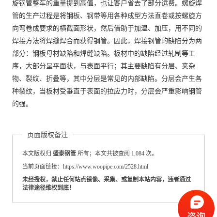
旋钢管整车的重量提到高值，也让客户省去了部分运费。螺旋焊
管的生产过程是将钢板、钢带等用各种成型方法直卷或按螺旋方
向弯卷成要求的横截面形状，然后借助于加温、加压，用不同的
焊接方法将焊缝焊合而获得钢管。因此，焊接钢管的缺陷分为两
部分：钢板母材缺陷和焊缝缺陷。板材中的缺陷经过轧制等工
序，大部分呈平面状，与表面平行；其主要缺陷有分层、夹杂
物、裂纹、折叠等，其中分层是常见的内部缺陷。分层会产生各
种裂纹，当板材受垂直于表面的拉应力时，分层会严重影响钢管
的强。
页面版权备注
本文版权归
盛泰钢管
所有；本文共被查阅 1,084 次。
当前页面链接：https://www.woopipe.com/2528.html
未经授权，禁止任何站点镜像、采集、或复制本站内容，违者通过
法律途径维权到底！