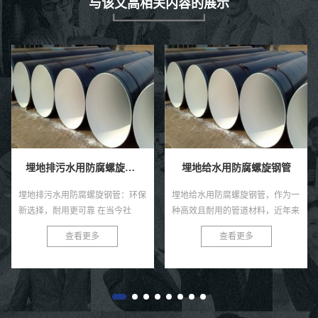
与该文高相关内容的展示
埋地排污水用防腐螺旋钢管
埋地给水用防腐螺旋钢管
埋地排污水用防腐螺旋钢管：环保
埋地给水用防腐螺旋钢管，作为一
新选择，耐用更可靠 在当今社
种高效且耐用的管道材料，近年来
会，环保与可持续发展已成为全球
在各类给水工程中得到了广泛的应
查看更多
查看更多
共识。在污水处理与排放领域，选
用。这种钢管以其独特的螺旋结
择一款高效、耐用的管材至关...
构、优良的防腐性能及出色的耐用
性...