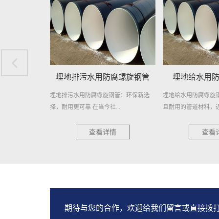
腐螺旋钢管
埋地给水用防腐螺旋钢管
埋地自来水输
钢管：环保新选
埋地给水用防腐螺旋钢管，作为一种高效
在繁忙的城市生活中
..
且耐用的管道材料，近年来在各...
日常生活的重要元素。
情
查看详情
查看
期待与您的合作，欢迎给我们留言或直接拨