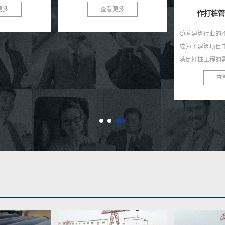
色。作为一种高性
更多
作打桩管用螺旋钢管
..
随着建筑行业的不断发展，打桩工程
螺旋钢管：基建
成为了建筑项目中的重要环节。为了
旋钢管又称螺旋
满足打桩工程的需求，我们推出了高
钢卷为原料，经
效、耐用、安全的作打桩管用螺旋钢
自动双丝双面埋
查看更多
查
管。 作打桩管用...
材，焊缝呈连续螺旋