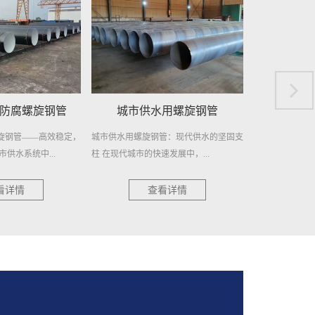
用螺旋钢管
供水用螺旋焊接钢管
自来水
管：现代供水的坚固支
供水用螺旋焊接钢管——稳定供水，信赖
自来水输送用螺
发展中，...
之选 在供水工程领域，选择一种...
护者 在城市的每
看详情
查看详情