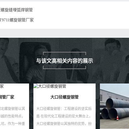
压螺旋缝埋弧焊钢管
/T9711螺旋钢管厂家
与该文高相关内容的展示
旋钢管
工程建设的坚实后
设的宏大舞台上，
其独特的优势，扮