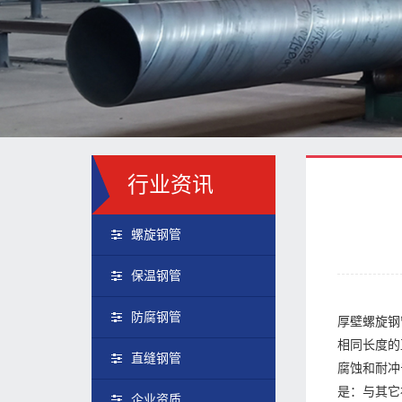
行业资讯
螺旋钢管
保温钢管
防腐钢管
厚壁螺旋钢
相同长度的
直缝钢管
腐蚀和耐冲
是：与其它
企业资质