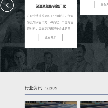
要的建材，螺旋钢管在石油、天然
演着至关重要的角
查看更多
查看
管厂家
气、化工、建筑、桥梁等诸...
能的金属管道材料，.
业领域中，保温
高效、节能的管
越多企业的青
聚氨酯钢管厂
多
供优...
行业资讯
/ ZIXUN