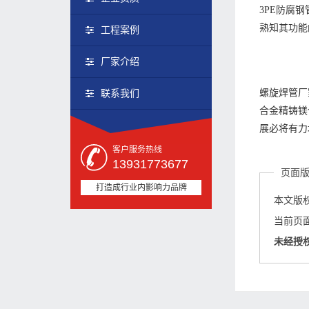
3PE防腐
熟知其功能
工程案例
厂家介绍
螺旋焊管厂
联系我们
合金精铸镁
展必将有力
客户服务热线
13931773677
页面
打造成行业内影响力品牌
本文版
当前页面链接
未经授