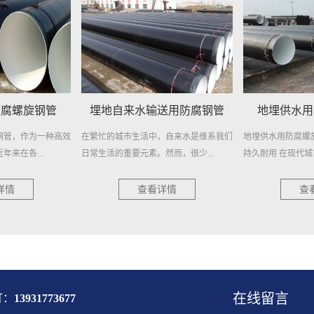
送用防腐钢管
地埋供水用防腐螺旋钢管
城市供水
，自来水是维系我们
地埋供水用防腐螺旋钢管——高效稳定，
城市供水用螺旋钢
然而，很少...
持久耐用 在现代城市供水系统中...
柱 在现代城市的快速
详情
查看详情
查
在线留言
打：
13931773677