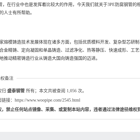
钢管，在行业中也是发挥着比较大的作用，今天我们就关于3PE防腐钢管
的人士有所帮助。
家熔模铸造技术发展体现在诸多方面，包括优质模料开发、复杂型芯研制
合金精铸、定向凝固和单晶铸造、过滤净化、热等静压、快速成形、工艺
地推动精密铸造行业从铸造大国向铸造强国的迈进。
版权备注
权归
盛泰钢管
所有；本文共被查阅 1,056 次。
：https://www.woopipe.com/2545.html
权，禁止任何站点镜像、采集、或复制本站内容，违者通过法律途径维权