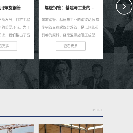
螺旋钢管：基建与工业的钢铁动脉
埋地排污水用防腐螺旋钢管
埋地给水
与工业的钢铁动脉 螺
埋地排污水用防腐螺旋钢管：环保新
埋地给水用防
缝焊管，是以热轧带
选择，耐用更可靠 在当今社会，环保
高效且耐用的
常温螺旋辊压成型、
与可持续发展已成为全球共识。在污
类给水工程中
弧焊制成的长条管
水处理与排放领域，选择一款高效、
种钢管以其独
看更多
查看更多
状，...
耐用的管材至关...
防腐性能及出色
MORE