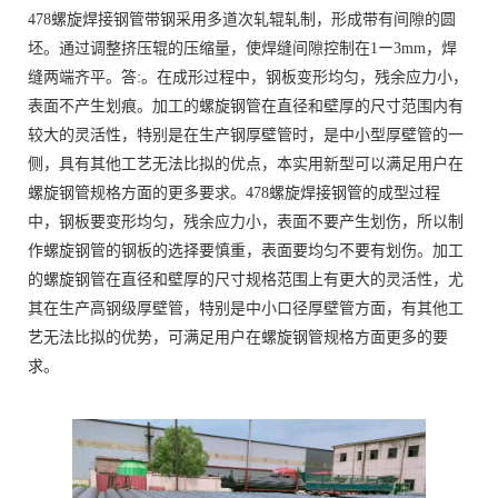
478螺旋焊接钢管带钢采用多道次轧辊轧制，形成带有间隙的圆
坯。通过调整挤压辊的压缩量，使焊缝间隙控制在1ー3mm，焊
缝两端齐平。答:。在成形过程中，钢板变形均匀，残余应力小，
表面不产生划痕。加工的螺旋钢管在直径和壁厚的尺寸范围内有
较大的灵活性，特别是在生产钢厚壁管时，是中小型厚壁管的一
侧，具有其他工艺无法比拟的优点，本实用新型可以满足用户在
螺旋钢管规格方面的更多要求。478螺旋焊接钢管的成型过程
中，钢板要变形均匀，残余应力小，表面不要产生划伤，所以制
作螺旋钢管的钢板的选择要慎重，表面要均匀不要有划伤。加工
的螺旋钢管在直径和壁厚的尺寸规格范围上有更大的灵活性，尤
其在生产高钢级厚壁管，特别是中小口径厚壁管方面，有其他工
艺无法比拟的优势，可满足用户在螺旋钢管规格方面更多的要
求。