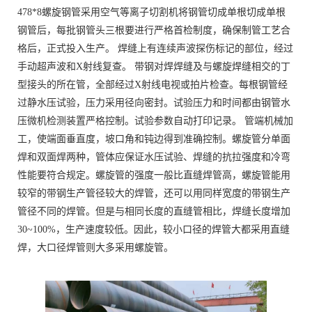
478*8螺旋钢管采用空气等离子切割机将钢管切成单根切成单根
钢管后，每批钢管头三根要进行严格首检制度，确保制管工艺合
格后，正式投入生产。 焊缝上有连续声波探伤标记的部位，经过
手动超声波和X射线复查。 带钢对焊焊缝及与螺旋焊缝相交的丁
型接头的所在管，全部经过X射线电视或拍片检查。每根钢管经
过静水压试验，压力采用径向密封。试验压力和时间都由钢管水
压微机检测装置严格控制。试验参数自动打印记录。 管端机械加
工，使端面垂直度，坡口角和钝边得到准确控制。螺旋管分单面
焊和双面焊两种，管体应保证水压试验、焊缝的抗拉强度和冷弯
性能要符合规定。螺旋管的强度一般比直缝焊管高，螺旋管能用
较窄的带钢生产管径较大的焊管，还可以用同样宽度的带钢生产
管径不同的焊管。但是与相同长度的直缝管相比，焊缝长度增加
30~100%，生产速度较低。因此，较小口径的焊管大都采用直缝
焊，大口径焊管则大多采用螺旋管。