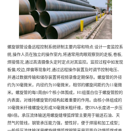
螺旋钢管设备远程控制系统研制主要内容和特点:设计一套监控系
统,操作人员在独立的操作室内,将通常用肉眼观察到的走板,卷板,
焊接情况,通过高清摄像头定时定点对其监控。监控过程中如发现
板偏,咬边,焊偏等现象时,通过远程操作装置及时调节控制电压、
并通过数据传输和储存装置将视频录像定期保存。螺旋管的外径
约为30毫微米，内径约为10毫微米，相邻的螺旋间距约为11毫微
米。螺旋管的每1周由6个核小体围成，H1组蛋白位于螺旋管腔的
内表面，对维持螺旋管的结构起着重要的作用。由核小体组成的
10毫微米纤维螺旋化形成30毫微米粗纤维，使DNA长度进一步压
缩6倍。承压流体输送用螺旋缝埋弧焊管主要用于输送石油、天
然气的管线，钢管承压能力强，塑性好，便于焊接和加工成型；
一般低压流体输送用螺旋缝埋弧焊钢管采用双面自动埋弧焊或单