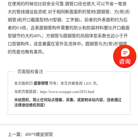
在使用的时候也比较安全可靠,钢管口径也很大,可以节省一笔很
大的管线铺设投资呢.对于相同断面面积的管材(圆钢管、方(矩)形
钢管)和开口截面型材(H型钢、工字钢)，前者的外表面积约为后
者的0.6倍，这表面钢管构件需要的防火和防腐材料要比开口截面
型钢节约大约40%；方钢管与圆钢管的风阻体型系数也远小于开
口型钢构件，适宜暴露在室外及流体中。圆钢管与方(矩)形钢管
的性能也略有差异。
页面版权备注
本文版权归
盛泰钢管
所有；本文共被查阅 1,031 次。
当前页面链接：https://www.woopipe.com/2835.html
未经授权，禁止任何站点镜像、采集、或复制本站内容，违者通过
法律途径维权到底！
上一篇：
480*8螺旋钢管