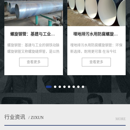
螺旋钢管：基建与工业的钢铁动脉
埋地排污水用防腐螺旋钢管
螺旋钢管：基建与工业的钢铁动脉
埋地排污水用防腐螺旋钢管：环保
螺旋钢管又称螺旋缝焊管，是以热
新选择，耐用更可靠 在当今社
轧带钢卷为原料，经常温螺旋辊压
会，环保与可持续发展已成为全球
查看更多
查看更多
成型、自动双丝双面埋弧焊制成的
共识。在污水处理与排放领域，选
长条管材，焊缝呈连续螺旋状，...
择一款高效、耐用的管材至关...
行业资讯
/ ZIXUN
MORE