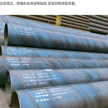
出现错边、焊偏和未焊透等缺陷,容易控制焊接质量。