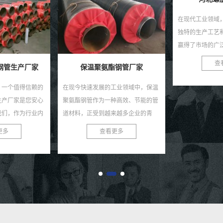
在现代工业领域，河北螺旋钢管以其
大口径螺旋钢管
独特的生产工艺和卓越的性能特点，
盾 在现代化工
赢得了市场的广泛认可。作为一种重
大口径螺旋钢管
要的建材，螺旋钢管在石油、天然
演着至关重要的
查看更多
查
钢管厂家
气、化工、建筑、桥梁等诸...
能的金属管道材料，
工业领域中，保温
种高效、节能的管
来越多企业的青
温聚氨酯钢管厂
更多
提供优...