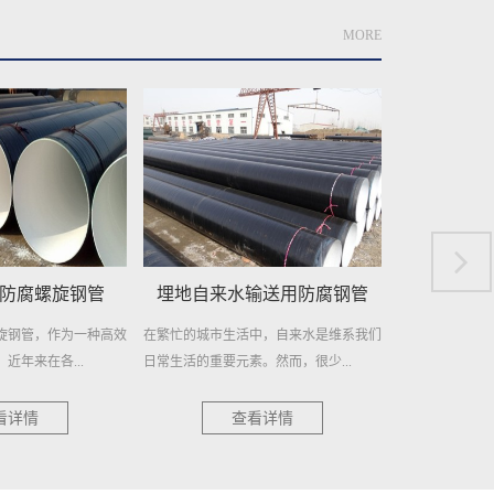
MORE
输送用防腐钢管
地埋供水用防腐螺旋钢管
城市供
中，自来水是维系我们
地埋供水用防腐螺旋钢管——高效稳定，
城市供水用螺旋
。然而，很少...
持久耐用 在现代城市供水系统中...
柱 在现代城市的
看详情
查看详情