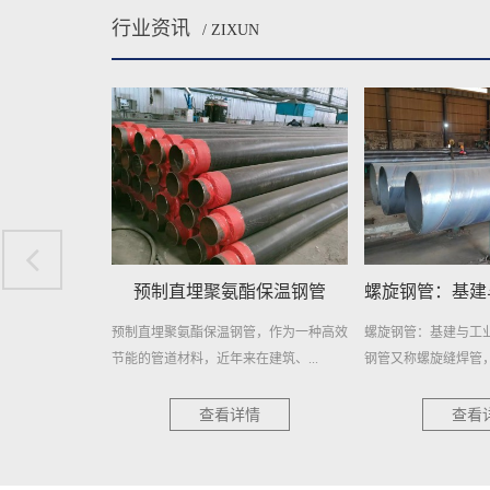
行业资讯
/ ZIXUN
酯保温钢管
螺旋钢管：基建与工业的钢铁动脉
埋地排污水用
管，作为一种高效
螺旋钢管：基建与工业的钢铁动脉 螺旋
埋地排污水用防腐螺
建筑、...
钢管又称螺旋缝焊管，是以热轧...
择，耐用更可靠 在当今
情
查看详情
查看