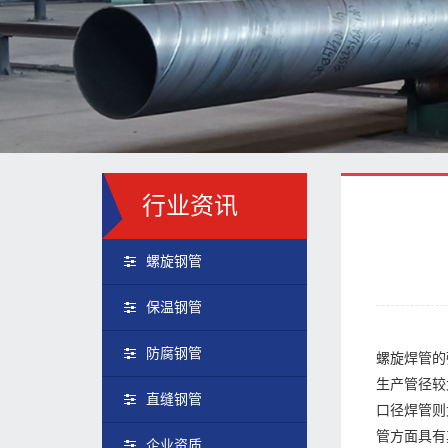
行业资讯
螺旋钢管
保温钢管
防腐钢管
螺旋焊管的
生产管径较
直缝钢管
口径焊管则
管方面具有
企业资质