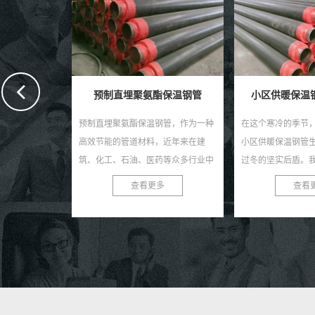
保温钢管
小区供暖保温钢管生产厂家
保温聚氨酯
钢管，作为一种
在这个寒冷的季节，一个值得信赖的
在现今快速发展的
，近年来在建
小区供暖保温钢管生产厂家是您安心
聚氨酯钢管作为一
药等众多行业中
过冬的坚实后盾。我们，作为行业内
道材料，正受到越
种钢管不仅具有
的佼佼者，致力于为您提供高质量、
睐。作为专业的保
多
查看更多
查看
优...
高性能的供暖保温钢管，...
家，我们致力于为客户