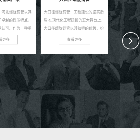
：工程建设的坚实后
程建设的宏大舞台上，
以其独特的优势，扮
角色。作为一种高性
看更多
作打桩管用螺旋钢管
...
随着建筑行业的不断发展，打桩工程
螺旋钢管：基
成为了建筑项目中的重要环节。为了
旋钢管又称螺
满足打桩工程的需求，我们推出了高
钢卷为原料，
效、耐用、安全的作打桩管用螺旋钢
自动双丝双面
查看更多
管。 作打桩管用...
材，焊缝呈连续