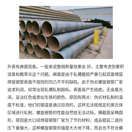
外表有麻面现象。一般来说整相称量效果会 好，主要考虑到累积
误差和概率论这个问题。麻面是由于轧槽磨损严重引起双面埋弧
焊接钢管表面不规则的凹凸不平的缺陷。由于伪劣螺旋钢管厂家
追求利润，经常出现轧槽轧制超标。表面易产生结疤。无金属光
泽。呈淡红色或类似生铁的颜色，原因有两点：伪劣材轧制的温
度不标准，他们的钢温是通过目测的，这样无法按规定的奥氏体
区域进行轧制，螺旋钢管的性能自然就无法达标。横截面呈椭圆
形。原因是大口径焊接钢管厂家为了节约材料，成品辊前二道的
压下量偏大，这种螺旋钢管的强度大大地下降，而且也不符合螺