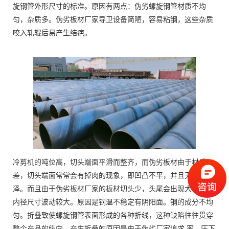
旋钢管外形尺寸的标准。原因有两点：伪劣螺旋钢管材质不均
匀，杂质多。伪劣板材厂家导卫设备简陋，容易粘钢，这些杂质
咬入轧辊后易产生结疤。
冷剪机的吨位高，切头端面平滑而整齐，而伪劣板材由于材质
差，切头端面常常会有掉肉的现象，即凹凸不平，并且无金属光
泽。而且由于伪劣板材厂家的板材切头少，头尾会出现大耳子。
内径尺寸波动较大。原因是钢温不稳定有阴阳面。钢的成分不均
匀。折叠致使螺旋钢管表面形成的各种折线，这种缺陷往往贯穿
整个产品的纵向。产生折叠的原因是由于伪劣厂家追求 率，压下