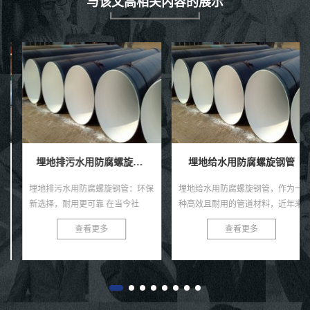
与该文高相关内容的展示
埋地排污水用防腐螺旋钢管
埋地给水用防腐螺旋钢管
埋地排污水用防腐螺旋钢管：环保
埋地给水用防腐螺旋钢管，作为一
新选择，耐用更可靠 在当今社
种高效且耐用的管道材料，近年来
会，环保与可持续发展已成为全球
在各类给水工程中得到了广泛的应
查看更多
查看更多
共识。在污水处理与排放领域，选
用。这种钢管以其独特的螺旋结
择一款高效、耐用的管材至关...
构、优良的防腐性能及出色的耐用
性...