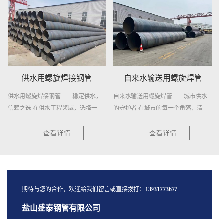
供水用螺旋焊接钢管
自来水输送用螺旋焊管
供水用螺旋焊接钢管——稳定供水，
自来水输送用螺旋焊管——城市供水
信赖之选 在供水工程领域，选择一
的守护者 在城市的每一个角落，清
种...
澈...
查看详情
查看详情
期待与您的合作，欢迎给我们留言或直接拨打：
13931773677
盐山盛泰钢管有限公司