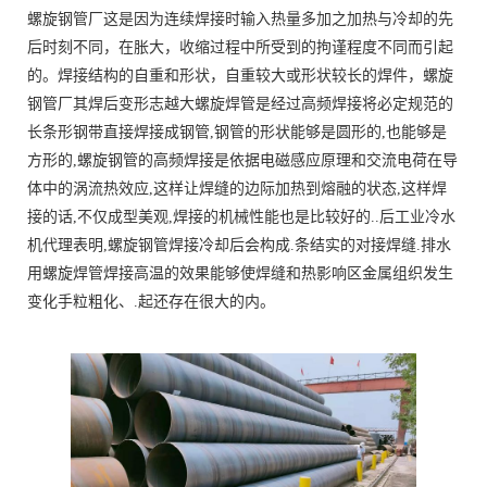
螺旋钢管厂这是因为连续焊接时输入热量多加之加热与冷却的先
后时刻不同，在胀大，收缩过程中所受到的拘谨程度不同而引起
的。焊接结构的自重和形状，自重较大或形状较长的焊件，螺旋
钢管厂其焊后变形志越大螺旋焊管是经过高频焊接将必定规范的
长条形钢带直接焊接成钢管,钢管的形状能够是圆形的,也能够是
方形的,螺旋钢管的高频焊接是依据电磁感应原理和交流电荷在导
体中的涡流热效应,这样让焊缝的边际加热到熔融的状态,这样焊
接的话,不仅成型美观,焊接的机械性能也是比较好的..后工业冷水
机代理表明,螺旋钢管焊接冷却后会构成.条结实的对接焊缝.排水
用螺旋焊管焊接高温的效果能够使焊缝和热影响区金属组织发生
变化手粒粗化、.起还存在很大的内。