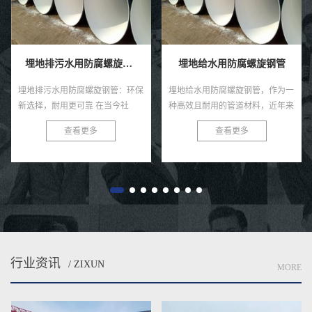
埋地排污水用防腐螺旋钢管
埋地给水用防腐螺旋钢管
埋地排污水用防腐螺旋钢管：环保
埋地给水用防腐螺旋钢管，作为一
新选择，耐用更可靠 在当今社
种高效且耐用的管道材料，近年来
会，环保与可持续发展已成为全球
在各类给水工程中得到了广泛的应
查看更多
查看更多
共识。在污水处理与排放领域，选
用。这种钢管以其独特的螺旋结
择一款高效、耐用的管材至关...
构、优良的防腐性能及出色的耐用
性...
行业资讯
/ ZIXUN
MORE