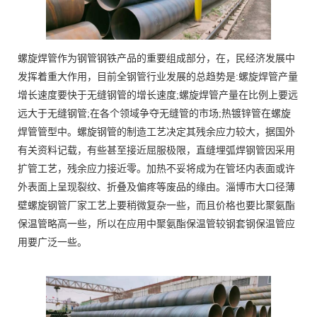
螺旋焊管作为钢管钢铁产品的重要组成部分，在，民经济发展中
发挥着重大作用，目前全钢管行业发展的总趋势是:螺旋焊管产量
增长速度要快于无缝钢管的增长速度;螺旋焊管产量在比例上要远
远大于无缝钢管;在各个领域争夺无缝管的市场;热镀锌管在螺旋
焊管管型中。螺旋钢管的制造工艺决定其残余应力较大，据国外
有关资料记载，有些甚至接近屈服极限，直缝埋弧焊钢管因采用
扩管工艺，残余应力接近零。加热不妥将成为在管坯内表面或许
外表面上呈现裂纹、折叠及偏疼等废品的缘由。淄博市大口径薄
壁螺旋钢管厂家工艺上要稍微复杂一些，而且价格也要比聚氨酯
保温管略高一些，所以在应用中聚氨酯保温管较钢套钢保温管应
用要广泛一些。