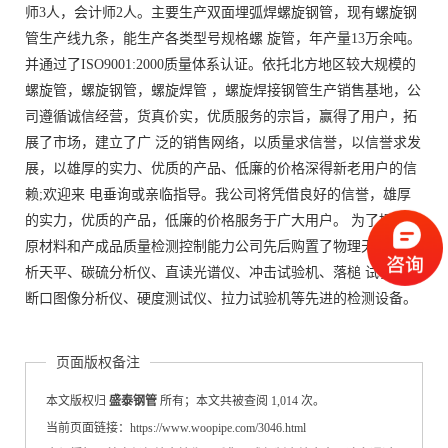
师3人，会计师2人。主要生产双面埋弧焊螺旋钢管，现有螺旋钢
管生产线九条，能生产各类型号规格螺 旋管，年产量13万余吨。
并通过了ISO9001:2000质量体系认证。依托北方地区较大规模的
螺旋管，螺旋钢管，螺旋焊管 ，螺旋焊接钢管生产销售基地，公
司遵循诚信经营，货真价实，优质服务的宗旨，赢得了用户，拓
展了市场，建立了广 泛的销售网络，以质量求信誉，以信誉求发
展，以雄厚的实力、优质的产品、低廉的价格深得新老用户的信
赖;欢迎来 电垂询或亲临指导。我公司将凭借良好的信誉，雄厚
的实力，优质的产品，低廉的价格服务于广大用户。 为了提升对
原材料和产成品质量检测控制能力公司先后购置了物理天平、分
析天平、碳硫分析仪、直读光谱仪、冲击试验机、落槌 试验机、
断口图像分析仪、硬度测试仪、拉力试验机等先进的检测设备。
页面版权备注
本文版权归
盛泰钢管
所有；本文共被查阅 1,014 次。
当前页面链接：https://www.woopipe.com/3046.html