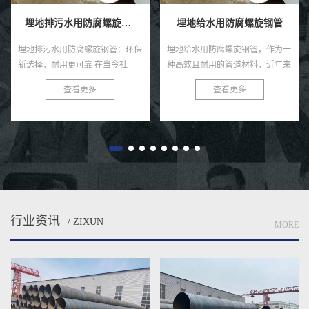
埋地排污水用防腐螺旋钢管
埋地给水用防腐螺旋钢管
埋地排污水用防腐螺旋钢管：环保
埋地给水用防腐螺旋钢管，作为一
新选择，耐用更可靠 在当今社
种高效且耐用的管道材料，近年来
会，环保与可持续发展已成为全球
在各类给水工程中得到了广泛的应
查看更多
查看更多
共识。在污水处理与排放领域，选
用。这种钢管以其独特的螺旋结
择一款高效、耐用的管材至关...
构、优良的防腐性能及出色的耐用
性...
行业资讯
/ ZIXUN
MORE