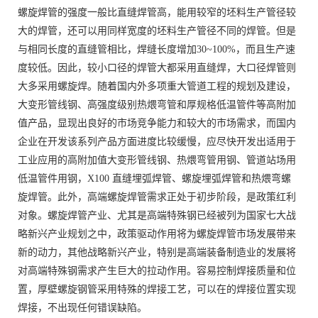
螺旋焊管的强度一般比直缝焊管高，能用较窄的坯料生产管径较
大的焊管，还可以用同样宽度的坯料生产管径不同的焊管。但是
与相同长度的直缝管相比，焊缝长度增加30~100%，而且生产速
度较低。因此，较小口径的焊管大都采用直缝焊，大口径焊管则
大多采用螺旋焊。随着国内外多项重大管道工程的规划及建设，
大变形管线钢、高强度级别热煨弯管和厚规格低温管件等高附加
值产品，显现出良好的市场竞争能力和较大的市场需求，而国内
企业在开发该系列产品方面进度比较缓慢，应尽快开发出适用于
工业应用的高附加值大变形管线钢、热煨弯管用钢、管道站场用
低温管件用钢，X100 直缝埋弧焊管、螺旋埋弧焊管和热煨弯螺
旋焊管。此外，高端螺旋焊管需求正处于初步阶段，是政策红利
对象。螺旋焊管产业、尤其是高端特殊钢已经被列为国家七大战
略新兴产业规划之中，政策驱动作用将为螺旋焊管市场发展带来
新的动力，其他战略新兴产业，特别是高端装备制造业的发展将
对高端特殊钢需求产生巨大的拉动作用。容易控制焊接质量和位
置，厚壁螺旋钢管采用特殊的焊接工艺，可以在的焊接位置实现
焊接，不出现任何错误缺陷。