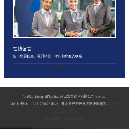
在线留言
留下您的信息，我们将第一时间和您取的联系！
[quform id="1" name="询盘记录"]
© 2020 ShengTaiPipe Inc. 盐山盛泰钢管有限公司
Sitemap
24小时/热线：13931773677 地址：盐山县经济开发区蒲洼城园区
冀ICP备
2022002155号-1
冀公网安备13092502000857