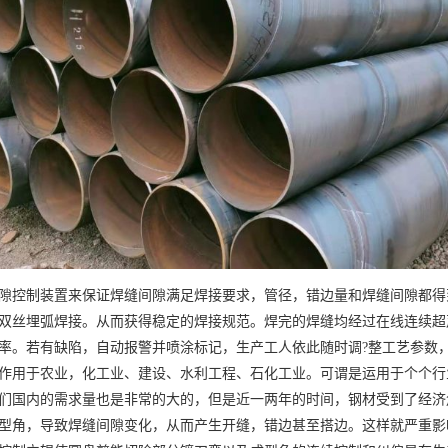
隙控制装置来保证焊缝间隙满足焊接要求，管径，错边量和焊缝间隙都得
双丝埋弧焊接。从而获得稳定的焊接规范。焊完的焊缝均经过在线连续超声
率。若有缺陷，自动报警并喷涂标记，生产工人依此随时调?整工艺参数
作用于农业，化工业、建设、水利工程、石化工业。可谓是运用于个个行
们国内的需求量也是非常的大的，但是近一两年的时间，钢材受到了经济
型角，导致焊缝间隙变化，从而产生开缝，错边甚至搭边。这样就严重影