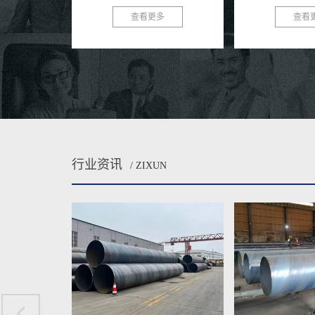
，以其独特的优
这背后离不开一个默默付出的守护者
安全。在众多排水管
多
查看更多
查看
..
——自来水输送用螺旋焊...
旋钢管以其独特的优势
行业资讯
/ ZIXUN