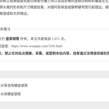
控制立辊使圆盘剪能切除部分镰刀弯以及成型角的连续控制和纠偏是在生
带头尾的形状和尺寸精度较差，对接时容易造成钢带硬弯而引起错边。钢
易造成较大的错边。
版权备注
权归
盛泰钢管
所有；本文共被查阅 1,015 次。
：https://www.woopipe.com/3116.html
权，禁止任何站点镜像、采集、或复制本站内容，违者通过法律途径维权
来水管道用螺旋钢管
环水用螺旋钢管