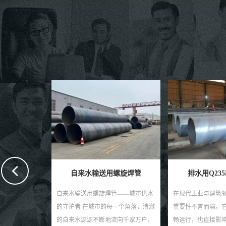
接钢管
自来水输送用螺旋焊管
排水用Q23
——稳定供水，
自来水输送用螺旋焊管——城市供水
在现代工业与建筑
领域，选择一种
的守护者 在城市的每一个角落，清澈
重要性不言而喻。
管材至关重要。
的自来水源源不断地流向千家万户，
畅运行，也直接影