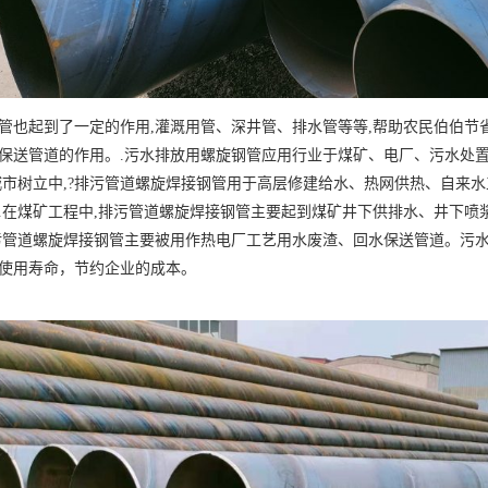
管也起到了一定的作用,灌溉用管、深井管、排水管等等,帮助农民伯伯节
保送管道的作用。.污水排放用螺旋钢管应用行业于煤矿、电厂、污水处
城市树立中,?排污管道螺旋焊接钢管用于高层修建给水、热网供热、自来
.在煤矿工程中,排污管道螺旋焊接钢管主要起到煤矿井下供排水、井下喷
污管道螺旋焊接钢管主要被用作热电厂工艺用水废渣、回水保送管道。污
使用寿命，节约企业的成本。