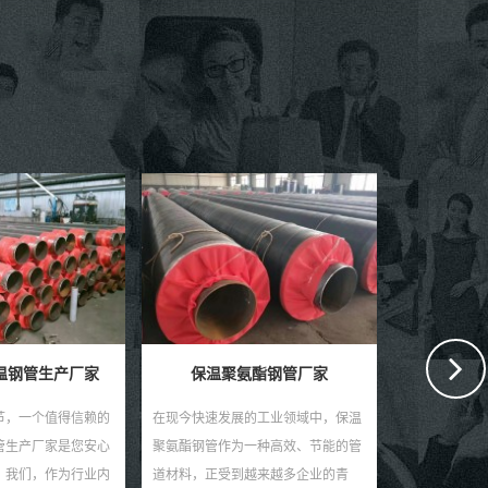
河北
在现代工业领
独特的生产工
赢得了市场的
要的建材，螺
温钢管生产厂家
保温聚氨酯钢管厂家
气、化工、建筑
节，一个值得信赖的
在现今快速发展的工业领域中，保温
管生产厂家是您安心
聚氨酯钢管作为一种高效、节能的管
。我们，作为行业内
道材料，正受到越来越多企业的青