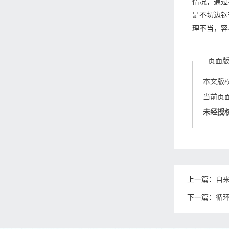
情况，通过
是不切边钢
理不当，容
页面
本文版
当前页面链接
未经授
上一篇：
自
下一篇：
循