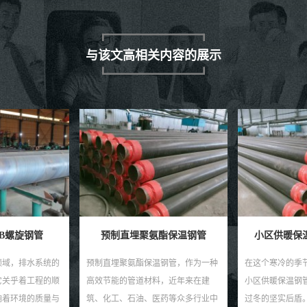
与该文高相关内容的展示
5B螺旋钢管
预制直埋聚氨酯保温钢管
小区供暖保
领域，排水系统的
预制直埋聚氨酯保温钢管，作为一种
在这个寒冷的季
它关乎着工程的顺
高效节能的管道材料，近年来在建
小区供暖保温钢
响着环境的质量与
筑、化工、石油、医药等众多行业中
过冬的坚实后盾