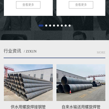
在各类给水工程中得到了广泛的应
而，很少有人注意到，正是那些深
查看更多
查看更多
用。这种钢管以其独特的螺旋结
埋在地下的防腐钢管，默默承担着
构、优良的防腐性能及出色的耐用
输送清洁水源的重任。今天，就让
性...
我...
行业资讯
/ ZIXUN
MORE
自来水输送用螺旋焊管
排水用Q235B螺旋钢管