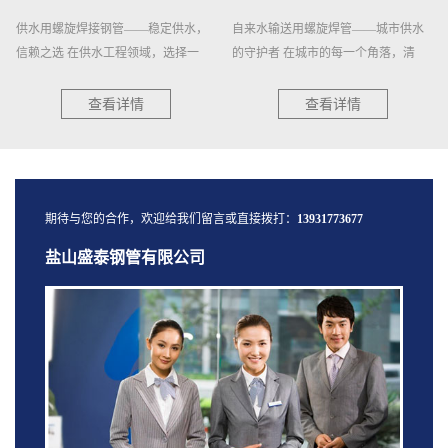
水，
自来水输送用螺旋焊管——城市供水
在现代工业与建筑领域，排水系统
一
的守护者 在城市的每一个角落，清
重要性不言而喻。它关乎着工程的顺..
澈...
查看详情
查看详情
期待与您的合作，欢迎给我们留言或直接拨打：
13931773677
盐山盛泰钢管有限公司