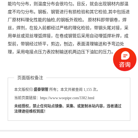
能均勻分布，则温度分布会很均匀。目反，就会出现钢材内部温
度不均匀分布。钢板、钢管进行有损检验和其它检验,其中包括进
厂原材料理化性能的抽检,的钢板外观检。 原材料即带钢卷，焊
丝，焊剂，在投入前都经过严格的理化检验，带钢头尾对接，采
用单丝或双丝埋弧焊接，在卷成钢管后采用自动埋弧焊补焊，成
型前，带钢经过矫平，剪边，刨边，表面清理输送和予弯边处
理，采用电接点压力表控制输送机两边压下油缸的压力。
页面版权备注
本文版权归
盛泰钢管
所有；本文共被查阅 1,155 次。
当前页面链接：https://www.woopipe.com/3382.html
未经授权，禁止任何站点镜像、采集、或复制本站内容，违者通过
法律途径维权到底！