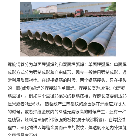
螺旋钢管分为单面埋弧焊的和双面埋弧焊：单面埋弧焊：单面焊
成形方式分为强制成形和自由成形，现今一般使用强制成形，通
常利用陶瓷衬垫。在焊接钢筋的时候，两个钢筋接头，只在接头
的一面(或侧)施焊的焊接就叫单面焊。焊接长度为10倍d（d是钢
筋直径）。例如两个直径25毫米的钢筋搭接，焊缝长度要到达25
厘米或者2厘米以。 热裂纹产生热裂纹的原因是在焊缝应力很大
的时候，或者焊缝金属内的SI硅元素很高的时候产生，还有一种
是硫裂，坯料是硫偏析带很强的板材(属于软沸腾钢)，在焊接过
程中，硫化物进入焊缝金属而产生的裂纹，焊透度不足内外焊缝
金属重叠度不够。