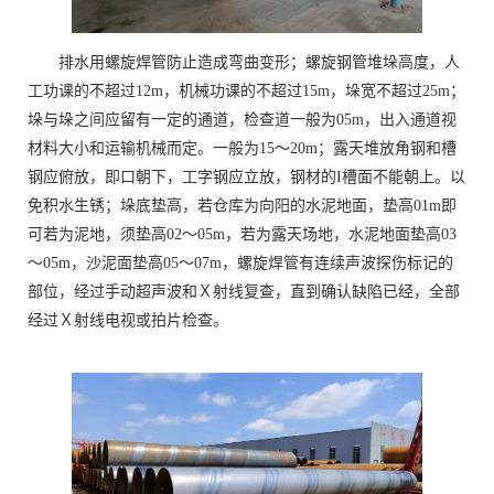
排水用螺旋焊管防止造成弯曲变形；螺旋钢管堆垛高度，人
工功课的不超过12m，机械功课的不超过15m，垛宽不超过25m；
垛与垛之间应留有一定的通道，检查道一般为05m，出入通道视
材料大小和运输机械而定。一般为15～20m；露天堆放角钢和槽
钢应俯放，即口朝下，工字钢应立放，钢材的I槽面不能朝上。以
免积水生锈；垛底垫高，若仓库为向阳的水泥地面，垫高01m即
可若为泥地，须垫高02～05m，若为露天场地，水泥地面垫高03
～05m，沙泥面垫高05～07m，螺旋焊管有连续声波探伤标记的
部位，经过手动超声波和Ｘ射线复查，直到确认缺陷已经，全部
经过Ｘ射线电视或拍片检查。