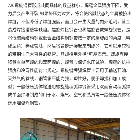
720螺旋钢管形成共同晶体的数量就小，焊缝金属强度下降，受
力后会产生开裂;如果挤压力过大，将会使熔融状态的金属被挤出
焊缝，不但降低了焊缝强度，而且会产生大量的内外毛刺，甚至
造成焊接搭缝等缺陷。螺旋焊接钢管也称螺旋管或螺旋钢管，是
将低碳素结构钢或低合金结构钢钢带按一定的螺旋线的角度（叫
成型角）卷成管坯，然后将管缝焊接起来制成的，它可以用较窄
的带钢生产大直径的钢管。其规格用外径*壁厚表示。螺旋焊接
钢管有单面焊的和双面焊的，焊管应保证水压试验、焊缝的抗拉
强度和冷弯性能符合规定。螺旋缝埋弧焊管主要用于输送石油、
天然气的管线，钢管承压能力强，塑性好，便于焊接和加工成
型；一般低压流体输送用螺旋缝埋弧焊钢管采用双面自动埋弧焊
或单面焊法制成的用于水、煤气、空气和蒸汽等一般低压流体输
送用埋弧焊钢管。