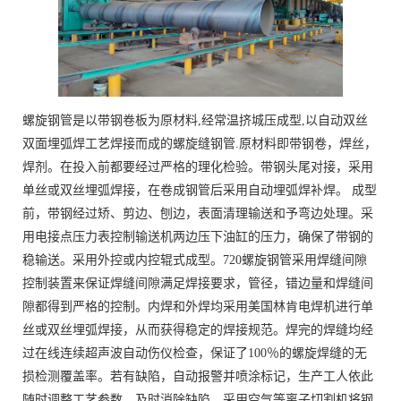
螺旋钢管是以带钢卷板为原材料,经常温挤城压成型,以自动双丝
双面埋弧焊工艺焊接而成的螺旋缝钢管.原材料即带钢卷，焊丝，
焊剂。在投入前都要经过严格的理化检验。带钢头尾对接，采用
单丝或双丝埋弧焊接，在卷成钢管后采用自动埋弧焊补焊。 成型
前，带钢经过矫、剪边、刨边，表面清理输送和予弯边处理。采
用电接点压力表控制输送机两边压下油缸的压力，确保了带钢的
稳输送。采用外控或内控辊式成型。720螺旋钢管采用焊缝间隙
控制装置来保证焊缝间隙满足焊接要求，管径，错边量和焊缝间
隙都得到严格的控制。内焊和外焊均采用美国林肯电焊机进行单
丝或双丝埋弧焊接，从而获得稳定的焊接规范。焊完的焊缝均经
过在线连续超声波自动伤仪检查，保证了100％的螺旋焊缝的无
损检测覆盖率。若有缺陷，自动报警并喷涂标记，生产工人依此
随时调整工艺参数，及时消除缺陷。采用空气等离子切割机将钢