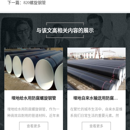
下一篇：
820螺旋钢管
与该文高相关内容的展示
埋地给水用防腐螺旋钢管
埋地自来水输送用防腐钢管
埋地给水用防腐螺旋钢管，作为一
在繁忙的城市生活中，自来水是维
种高效且耐用的管道材料，近年来
系我们日常生活的重要元素。然
在各类给水工程中得到了广泛的应
而，很少有人注意到，正是那些深
查看更多
查看更多
用。这种钢管以其独特的螺旋结
埋在地下的防腐钢管，默默承担着