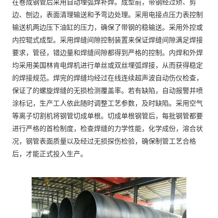
在卷成钢管后采用自动埋弧焊补焊。成型前，带钢经过矫、剪
边、刨边，表面清理输送和予弯边处理。采用电接点压力表控制
输送机两边压下油缸的压力，确保了带钢的稳输送。采用外控或
内控辊式成型。采用焊缝间隙控制装置来保证焊缝间隙满足焊接
要求，管径，错边量和焊缝间隙都得到严格的控制。内焊和外焊
均采用美国林肯电焊机进行单丝或双丝埋弧焊接，从而获得稳定
的焊接规范。焊完的焊缝均经过在线连续超声波自动伤仪检查，
保证了的螺旋焊缝的无损检测覆盖率。若有缺陷，自动报警并喷
涂标记，生产工人依此随时调整工艺参数，及时缺陷。采用空气
等离子切割机将钢管切成单根。切成单根钢管后，每批钢管都要
进行严格的首检制度，检查焊缝的力学性能，化学成份，溶合状
况，钢管表面质量以及经过无损探伤检验，确保制管工艺合格
后，才能正式投入生产。