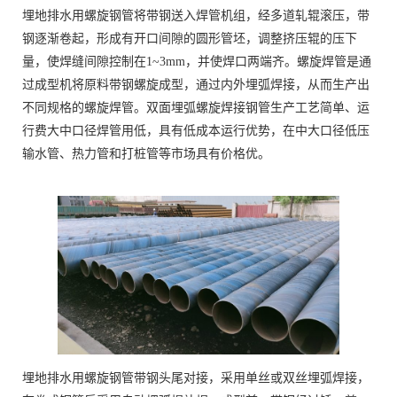
埋地排水用螺旋钢管将带钢送入焊管机组，经多道轧辊滚压，带
钢逐渐卷起，形成有开口间隙的圆形管坯，调整挤压辊的压下
量，使焊缝间隙控制在1~3mm，并使焊口两端齐。螺旋焊管是通
过成型机将原料带钢螺旋成型，通过内外埋弧焊接，从而生产出
不同规格的螺旋焊管。双面埋弧螺旋焊接钢管生产工艺简单、运
行费大中口径焊管用低，具有低成本运行优势，在中大口径低压
输水管、热力管和打桩管等市场具有价格优。
埋地排水用螺旋钢管带钢头尾对接，采用单丝或双丝埋弧焊接，