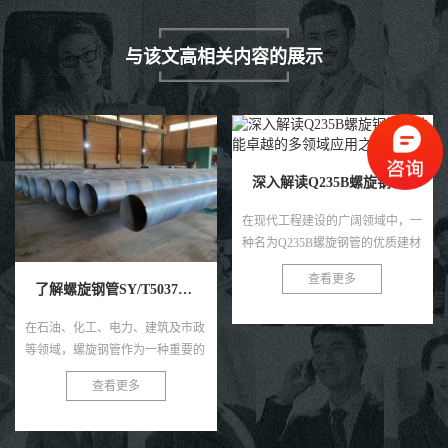
与该文高相关内容的展示
螺旋钢管有什么用途
深入解读Q235B螺旋钢管：性能卓越的多领域应用之星
在现今社会的众多领域中，螺旋钢
在现代工程建设的广阔领域中，一
管凭借其独特的优势，已经成为一
种名为Q235B螺旋钢管的优质建材
种不可或缺的工程材料。从城市建
查看更多
正以其卓越的性能和广泛的应用领
设到工业应用，从桥梁建设到高速
查看更多
域，逐渐成为行业内的璀璨明星。
公路铺设，螺旋钢管的广泛应用
今天，我们就来深入解读一下这款
令...
备...