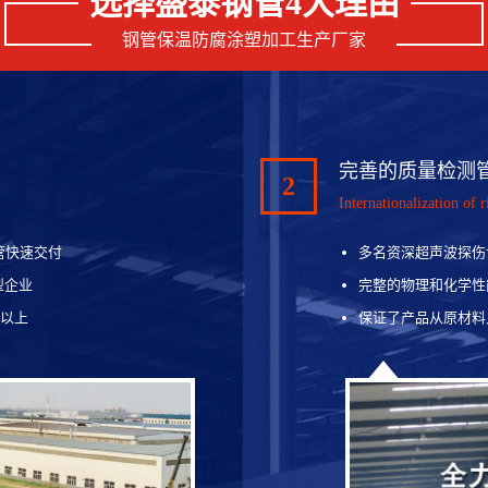
选择盛泰钢管4大理由
钢管保温防腐涂塑加工生产厂家
完善的质量检测
2
Internationalization of r
管快速交付
多名资深超声波探伤
型企业
完整的物理和化学性
吨以上
保证了产品从原材料