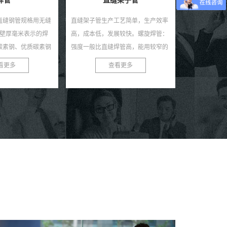
架子管
小口径直缝钢管
工艺简单，生产效率
小口径直缝钢管是焊接钢管的一种，
焊管一般就是
展较快。螺旋焊管：
指焊缝与钢管纵向平行的钢管。按壁
管形式，用外
焊管高，能用较窄的
厚分类有薄壁直缝管和厚壁直缝管；
接钢管，用普
大的焊管，还可以用
按形状分类有圆形管、方形管或异形
或普能低合金
看更多
查看更多
管径...
管；按用途分类有一般焊...
或用热带焊接后