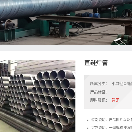
直缝焊管
所属分类：
小口径直缝
产品标签：
即时资讯：
暂无
特别说明：产品图片以及
定制说明：一切规格按照