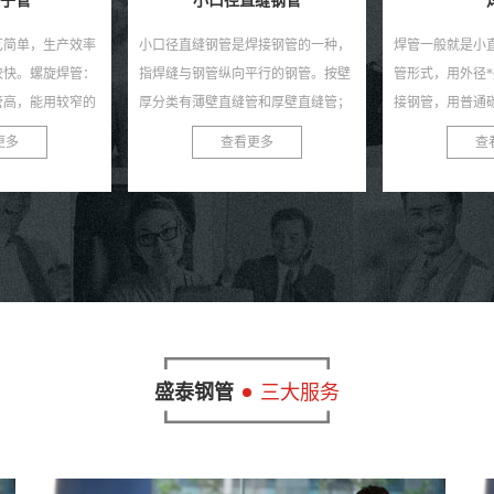
缝钢管
焊管
直缝
焊接钢管的一种，
焊管一般就是小直缝钢管规格用无缝
直缝架子管生产
平行的钢管。按壁
管形式，用外径*壁厚毫米表示的焊
高，成本低，发
管和厚壁直缝管；
接钢管，用普通碳素钢、优质碳素钢
强度一般比直缝
管、方形管或异形
或普能低合金钢的热带、冷带焊接，
坯料生产管径较
更多
查看更多
查
焊...
或用热带焊接后再经冷拨方...
同样宽度的坯料生产
盛泰钢管
三大服务