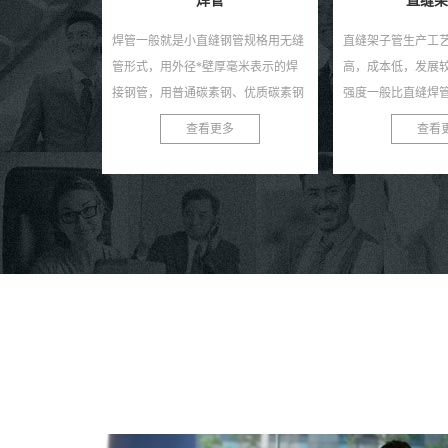
直缝架子管
小口径直
钢管规格用无缝
直缝架子管生产工艺简单，生产效率
小口径直缝钢管是
毫米表示的焊
高，成本低，发展较快。螺旋焊管：
指焊缝与钢管纵向
钢、优质碳素钢
强度一般比直缝焊管高，能用较窄的
厚分类有薄壁直缝
带、冷带焊接，
坯料生产管径较大的焊管，还可以用
按形状分类有圆形
多
查看更多
查看
方...
同样宽度的坯料生产管径...
管；按用途分类有一般