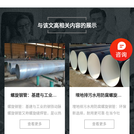
与该文高相关内容的展示
螺旋钢管：基建与工业的钢铁动脉
埋地排污水用防腐螺旋钢管
螺旋钢管：基建与工业的钢铁动脉
埋地排污水用防腐螺旋钢管：环保
螺旋钢管又称螺旋缝焊管，是以热
新选择，耐用更可靠 在当今社
轧带钢卷为原料，经常温螺旋辊压
会，环保与可持续发展已成为全球
查看更多
查看更多
成型、自动双丝双面埋弧焊制成的
共识。在污水处理与排放领域，选
长条管材，焊缝呈连续螺旋状，...
择一款高效、耐用的管材至关...