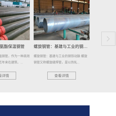
螺旋钢管：基建与工业的钢铁动脉
埋地排污水用防腐螺旋钢管
埋地给水
工业的钢铁动脉 螺旋
埋地排污水用防腐螺旋钢管：环保新选
埋地给水用防腐
，是以热轧...
择，耐用更可靠 在当今社...
且耐用的管道材料
看详情
查看详情