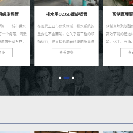
5B螺旋钢管
预制直埋聚氨酯保温钢管
小区供暖保
领域，排水系统的
预制直埋聚氨酯保温钢管，作为一种
在这个寒冷的季
它关乎着工程的顺
高效节能的管道材料，近年来在建
小区供暖保温钢
响着环境的质量与
筑、化工、石油、医药等众多行业中
过冬的坚实后盾
材中，Q235B螺
得到了广泛应用。这种钢管不仅具有
的佼佼者，致力
更多
查看更多
查
，...
良好的保温性能，还具有优...
高性能的供暖保温钢