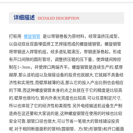
详细描述
DETAILED DESCRIPTION
打桩用
螺旋钢管
是以带钢卷板为原材料，经常温挤压成型，
以自动双丝双面埋弧焊工艺焊接而成的螺旋缝钢管。螺旋钢管
将带钢送入焊管机组，经多道轧辊滚压，带钢逐渐卷起，形成
有开口间隙的圆形管坯，调整挤压辊的压下量，使焊缝间隙控
制在1~3mm，并使焊口两端齐平。螺旋钢管是连续生产的,壁厚
越厚,那么该机组以及熔接设备的投资也就越大,它就越不具备经
济性和实用性,而壁厚越薄的话,那么它的投入产出比例也会相应
的下降,而这种螺旋钢管本身的点之处就在于它的精度是比较高
的,壁厚也很均匀,管内外表光亮度也比较高.可以任意制定尺寸,
所以也体现了它的经济性和美观性.另外电缆输送机设备生产制
造商在这还要和大家说的是,这种螺旋钢管在使用的时候也比较
安全可靠,钢管口径也很大,可以节省一笔很大的管线铺设投资
呢.对于相同断面面积的管材(圆钢管、方(矩)形钢管)和开口截面