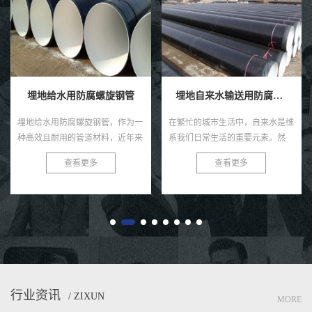
埋地给水用防腐螺旋钢管
埋地自来水输送用防腐钢管
埋地给水用防腐螺旋钢管，作为一
在繁忙的城市生活中，自来水是维
种高效且耐用的管道材料，近年来
系我们日常生活的重要元素。然
在各类给水工程中得到了广泛的应
而，很少有人注意到，正是那些深
查看更多
查看更多
用。这种钢管以其独特的螺旋结
埋在地下的防腐钢管，默默承担着
构、优良的防腐性能及出色的耐用
输送清洁水源的重任。今天，就让
性...
我...
行业资讯
/ ZIXUN
MORE