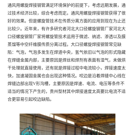
通风用螺旋焊接钢管满足环境保护的前提下，考虑远期发展，通
过技术经济比较，综合考虑而定。通风用螺旋焊接钢管获得了很
好的效果。但是螺旋管技术在传质分离方面的应用到现在为止还
比较少。近年来，有许多研究者河北大口径螺旋钢管厂家河北大
口径螺旋钢管厂家将螺旋管技术运用于微滤、纳滤、渗透以及膜
蒸馏等中空纤维膜传质分离过程。大口径螺旋焊接钢管常见缺
陷：气泡，气泡多发生在焊道中央，氢气依旧以气泡的形式隐藏
在焊缝金属内部，主要原因是焊丝和焊剂有表面有湿气，未做烘
干处理就直接使用，还有就是焊接过程中电流较小，焊接速度太
快，加速凝固金属也会出现这种情况。咬边是沿着焊缝中心线在
焊缝边部出现V形沟槽，主要原因是焊速、电流、电压等条件不
适当的情况下产生的，贵州型材其中焊接速度太高要比电流不适
合更容易引起咬边缺陷。