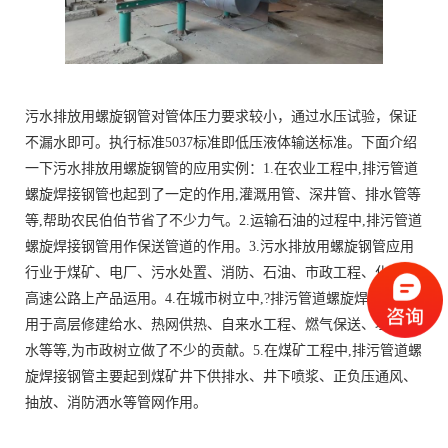
污水排放用螺旋钢管对管体压力要求较小，通过水压试验，保证
不漏水即可。执行标准5037标准即低压液体输送标准。下面介绍
一下污水排放用螺旋钢管的应用实例：1.在农业工程中,排污管道
螺旋焊接钢管也起到了一定的作用,灌溉用管、深井管、排水管等
等,帮助农民伯伯节省了不少力气。2.运输石油的过程中,排污管道
螺旋焊接钢管用作保送管道的作用。3.污水排放用螺旋钢管应用
行业于煤矿、电厂、污水处置、消防、石油、市政工程、化工、
高速公路上产品运用。4.在城市树立中,?排污管道螺旋焊接钢管
用于高层修建给水、热网供热、自来水工程、燃气保送、埋地输
水等等,为市政树立做了不少的贡献。5.在煤矿工程中,排污管道螺
旋焊接钢管主要起到煤矿井下供排水、井下喷浆、正负压通风、
抽放、消防洒水等管网作用。