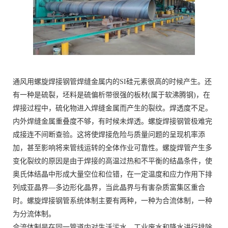
通风用螺旋焊接钢管焊缝金属内的SI硅元素很高的时候产生。还
有一种是硫裂，坯料是硫偏析带很强的板材(属于软沸腾钢)，在
焊接过程中，硫化物进入焊缝金属而产生的裂纹。焊透度不足。
内外焊缝金属重叠度不够，有时候未焊透。螺旋焊接钢管极难完
成接连不间断查验。这将使焊接危险与质量问题的呈现机率添
加，甚至影响将来管线运转的全体作业可靠性。螺旋焊管产生多
变化裂纹的原因是由于焊接的高温过热和不平衡的结晶条件，使
奥氏体结晶中形成大量空位和位错，在一定温度和应力作用下排
列成亚晶界—多边形化晶界，当此晶界与有害杂质富集区重合
时。螺旋焊接钢管系统体制主要有两种，一种为合流体制，一种
为分流体制。
合流体制是在同一管道内对生活污水、工业废水和降水进行排除