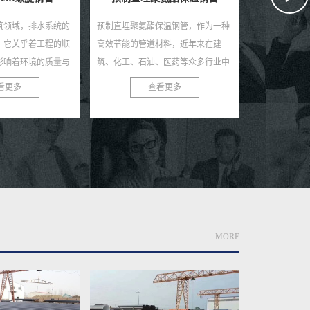
保温钢管，作为一种
在这个寒冷的季节，一个值得信赖的
在现今快速发
材料，近年来在建
小区供暖保温钢管生产厂家是您安心
聚氨酯钢管作
、医药等众多行业中
过冬的坚实后盾。我们，作为行业内
道材料，正受
。这种钢管不仅具有
的佼佼者，致力于为您提供高质量、
睐。作为专业
看更多
查看更多
还具有优...
高性能的供暖保温钢管，...
家，我们致力于
MORE