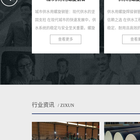
：现代供水的坚
供水用螺旋焊接钢管——稳定供水，
自来水输送用螺旋
快速发展中，供
信赖之选 在供水工程领域，选择一种
的守护者 在城市的
至关重要。螺旋
稳定、耐用且高效的管材至关重要。
的自来水源源不断
的管道材料，正
供水用螺旋焊接钢管，以其独特的优
这背后离不开一个
多
查看更多
查看
势，成为现代供水系统...
——自来水输送用螺旋
行业资讯
/ ZIXUN