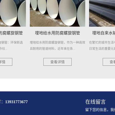
防腐螺旋钢管
埋地自来水输送用防腐钢管
地埋供水用
钢管，作为一种高效
在繁忙的城市生活中，自来水是维系我们
地埋供水用防腐螺
来在各...
日常生活的重要元素。然而，很少...
持久耐用 在现代城市
详情
查看详情
查
在线留言
打：
13931773677
留下您的信息，我