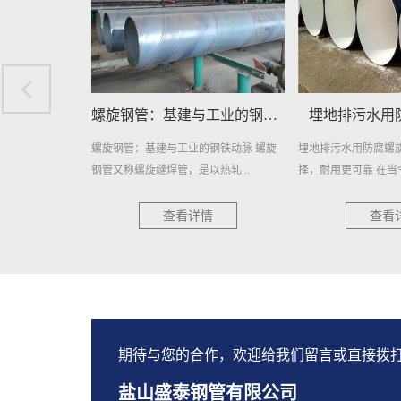
螺旋钢管：基建与工业的钢铁动脉
埋地排污水用防腐螺旋钢管
埋地给水用
钢铁动脉 螺旋
埋地排污水用防腐螺旋钢管：环保新选
埋地给水用防腐螺旋
热轧...
择，耐用更可靠 在当今社...
且耐用的管道材料，近年
情
查看详情
查看
期待与您的合作，欢迎给我们留言或直接拨
盐山盛泰钢管有限公司