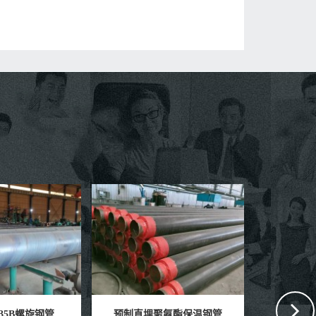
氨酯保温钢管
小区供暖保温钢管生产厂家
保温聚