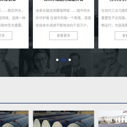
焊管——城市供水
在现代工业与建筑领域，排水系统的
预制直埋聚氨酯
每一个角落，清澈
重要性不言而喻。它关乎着工程的顺
高效节能的管道
地流向千家万户，
畅运行，也直接影响着环境的质量与
筑、化工、石油
默默付出的守护者
安全。在众多排水管材中，Q235B螺
得到了广泛应用
更多
查看更多
查
焊...
旋钢管以其独特的优势，...
良好的保温性能，