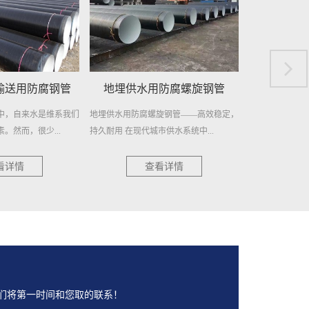
防腐螺旋钢管
城市供水用螺旋钢管
供水用
旋钢管——高效稳定，
城市供水用螺旋钢管：现代供水的坚固支
供水用螺旋焊接
供水系统中...
柱 在现代城市的快速发展中，...
之选 在供水工程
看详情
查看详情
们将第一时间和您取的联系！