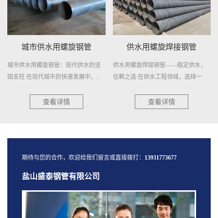
城市供水用螺旋钢管
供水用螺旋焊接钢管
城市供水用螺旋钢管：现代供水的坚
供水用螺旋焊接钢管——稳定供水，
固支柱 在现代城市的快速发展中，...
信赖之选 在供水工程领域，选择一
种...
澈.
查看详情
查看详情
期待与您的合作，欢迎给我们留言或直接拨打：
13931773677
盐山盛泰钢管有限公司