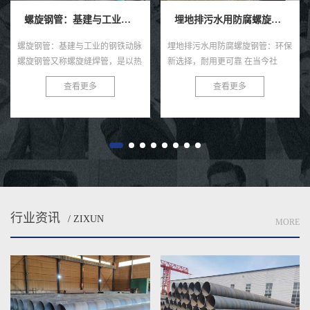
螺旋钢管：基建与工业的钢铁动脉
埋地排污水用防腐螺旋钢管
埋地给水用
基建与工业的钢铁动脉
埋地排污水用防腐螺旋钢管：环保
埋地给水用防腐
称螺旋缝焊管，是以热
新选择，耐用更可靠 在当今社
种高效且耐用的
原料，经常温螺旋辊压
会，环保与可持续发展已成为全球
在各类给水工程
查看更多
查看更多
查
双丝双面埋弧焊制成的
共识。在污水处理与排放领域，选
用。这种钢管以
缝呈连续螺旋状，...
择一款高效、耐用的管材至关...
构、优良的防腐
性...
行业资讯
/ ZIXUN
MORE