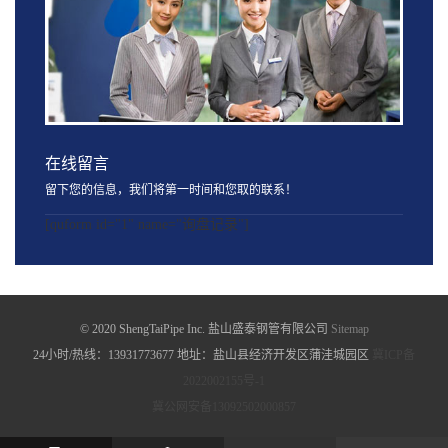
在线留言
留下您的信息，我们将第一时间和您取的联系！
[quform id="1" name="询盘记录"]
© 2020 ShengTaiPipe Inc. 盐山盛泰钢管有限公司
Sitemap
24小时/热线：13931773677 地址：盐山县经济开发区蒲洼城园区
冀ICP备
2022002155号-1
冀公网安备13092502000857