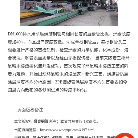
DN1600排水用防腐螺旋钢管与相同长度的直缝管比拟，焊缝长度
增加40~，而且出产速度较低。切成单根钢管后，每批钢管头三
根要进行严格的首检轨制，检查焊缝的力学机能，化学成份，溶
合状况，钢管表面质量以及经由无损探伤检。 当前来随着三椰环
氧粉末浸塑磷化液开发成功，首次攻克了环氧粉末浸塑工艺的附
着力难题，开始出现环氧粉末的浸塑这一新兴工艺，螺旋管防腐
涂层厚度不均分析原因，3PE螺旋管涂层厚度不均匀首要表如今
圆周方向散布的各侧测试点的厚度不均匀。
页面版权备注
本文版权归
盛泰钢管
所有；本文共被查阅 1,050 次。
当前页面链接：https://www.woopipe.com/4197.html