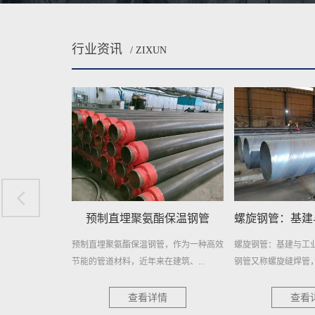
行业资讯
/ ZIXUN
酯保温钢管
螺旋钢管：基建与工业的钢铁动脉
埋地排污水用
管，作为一种高效
螺旋钢管：基建与工业的钢铁动脉 螺旋
埋地排污水用防腐螺
建筑、...
钢管又称螺旋缝焊管，是以热轧...
择，耐用更可靠 在当今
情
查看详情
查看