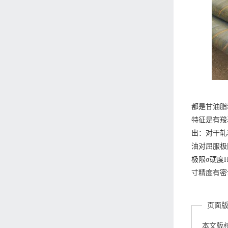
都是甘油脂
特征是有羧
出：对干轧
油对屈服极
极限σ硬度
寸精度有密
页面
本文版