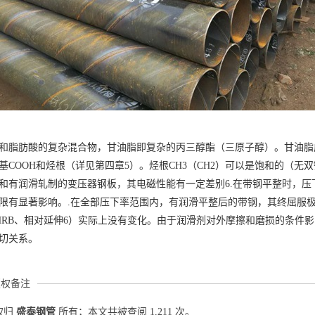
和脂肪酸的复杂混合物，甘油脂即复杂的丙三醇酯（三原子醇）。甘油脂
基COOH和烃根（详见第四章5）。烃根CH3（CH2）可以是饱和的（
和有润滑轧制的变压器钢板，其电磁性能有一定差别6.在带钢平整时，
限有显著影响。.在全部压下率范围内，有润滑平整后的带钢，其终屈服
HRB、相对延伸6）实际上没有变化。由于润滑剂对外摩擦和磨损的条件
切关系。
版权备注
权归
盛泰钢管
所有；本文共被查阅 1,211 次。