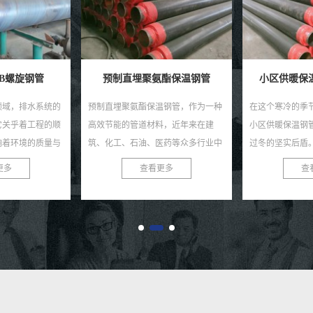
5B螺旋钢管
预制直埋聚氨酯保温钢管
小区供暖保
领域，排水系统的
预制直埋聚氨酯保温钢管，作为一种
在这个寒冷的季
它关乎着工程的顺
高效节能的管道材料，近年来在建
小区供暖保温钢
响着环境的质量与
筑、化工、石油、医药等众多行业中
过冬的坚实后盾
材中，Q235B螺
得到了广泛应用。这种钢管不仅具有
的佼佼者，致力
更多
查看更多
查
，...
良好的保温性能，还具有优...
高性能的供暖保温钢