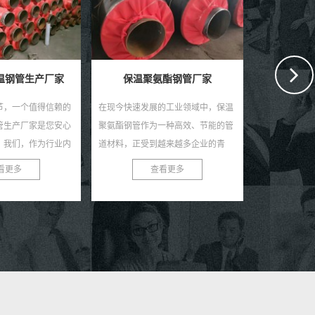
在现代工业领
独特的生产工
赢得了市场的
要的建材，螺
温钢管生产厂家
保温聚氨酯钢管厂家
气、化工、建筑
节，一个值得信赖的
在现今快速发展的工业领域中，保温
管生产厂家是您安心
聚氨酯钢管作为一种高效、节能的管
。我们，作为行业内
道材料，正受到越来越多企业的青
于为您提供高质量、
睐。作为专业的保温聚氨酯钢管厂
看更多
查看更多
管，...
家，我们致力于为客户提供优...