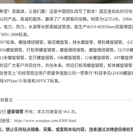
希望！吴磊球，让我们赢！这是中国团队改写了剧本！国足是如此的可怕
以的产品，真诚的服务，赢得了广大顾客的信赖。材质为Q235AB，16Mn，
电力，热力，水源等长距离输送管道。能生产Φ219-Φ2850mm双面埋弧焊钢管，
3091-2008标准。
711-1997标准。螺旋缠绕钢管，输泥螺旋管，排水螺旋管，德标螺旋钢管
345b螺旋钢管，打桩用螺旋钢管，螺旋缠绕钢管，螺旋缠绕钢管。Q235
12米螺旋钢管，定尺螺旋钢管，6米螺旋钢管，12米螺旋钢管，API螺
欢迎广大客户共同合作，共创未来。供应打桩用螺旋钢管，桩体螺旋钢管
信誉至上”的经营观念用户质量争强我公司一惯奉行“科技争先Q345B螺
APISpec5L标准和API5CT标准。
版权备注
权归
盛泰钢管
所有；本文共被查阅 964 次。
：https://www.woopipe.com/4360.html
权，禁止任何站点镜像、采集、或复制本站内容，违者通过法律途径维权