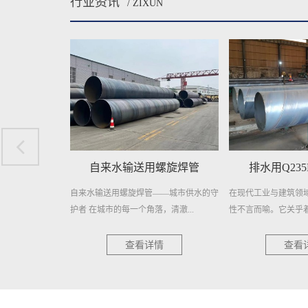
行业资讯
/ ZIXUN
焊接钢管
自来水输送用螺旋焊管
排水用Q23
—稳定供水，信赖
自来水输送用螺旋焊管——城市供水的守
在现代工业与建筑领
择一种...
护者 在城市的每一个角落，清澈...
性不言而喻。它关乎着工
情
查看详情
查看