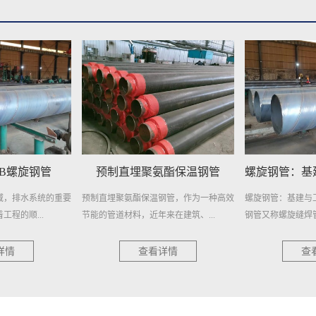
5B螺旋钢管
预制直埋聚氨酯保温钢管
域，排水系统的重要
预制直埋聚氨酯保温钢管，作为一种高效
螺旋钢管：基建与
程的顺...
节能的管道材料，近年来在建筑、...
钢管又称螺旋缝焊管
详情
查看详情
查