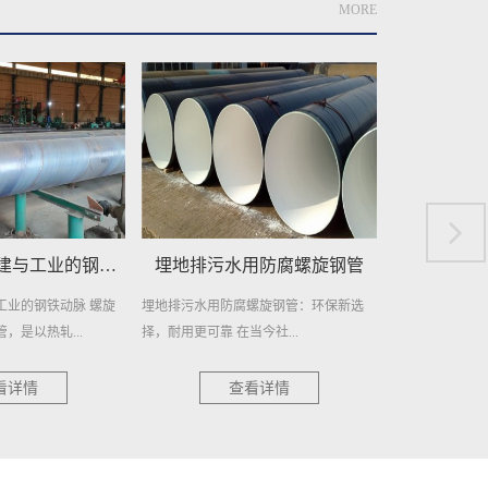
MORE
螺旋钢管：基建与工业的钢铁动脉
埋地排污水用防腐螺旋钢管
埋地给水
工业的钢铁动脉 螺旋
埋地排污水用防腐螺旋钢管：环保新选
埋地给水用防腐
，是以热轧...
择，耐用更可靠 在当今社...
且耐用的管道材料
看详情
查看详情