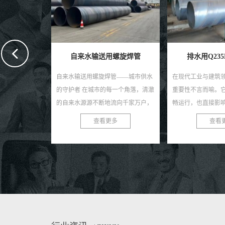
接钢管
自来水输送用螺旋焊管
排水用Q23
——稳定供水，
自来水输送用螺旋焊管——城市供水
在现代工业与建筑
领域，选择一种
的守护者 在城市的每一个角落，清澈
重要性不言而喻。
管材至关重要。
的自来水源源不断地流向千家万户，
畅运行，也直接影
，以其独特的优
这背后离不开一个默默付出的守护者
安全。在众多排水管
多
查看更多
查看
..
——自来水输送用螺旋焊...
旋钢管以其独特的优势