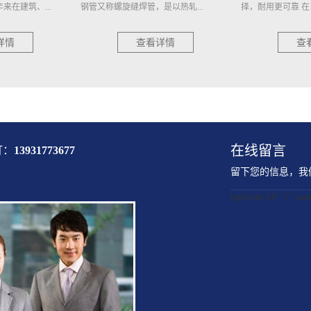
以热轧...
择，耐用更可靠 在当今社...
且耐用的管道材料，
详情
查看详情
查
在线留言
打：
13931773677
留下您的信息，我
[quform id="1" 