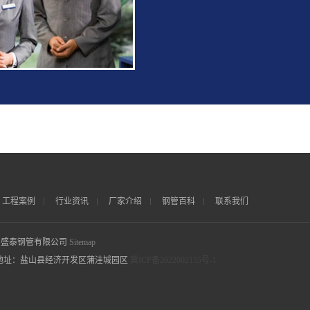
工程案例
行业资讯
厂家介绍
钢管百科
联系我们
nc. 盐山盛泰钢管有限公司
Sitemap
677 地址：盐山县经济开发区蒲洼城园区
冀ICP备2022002155号-1