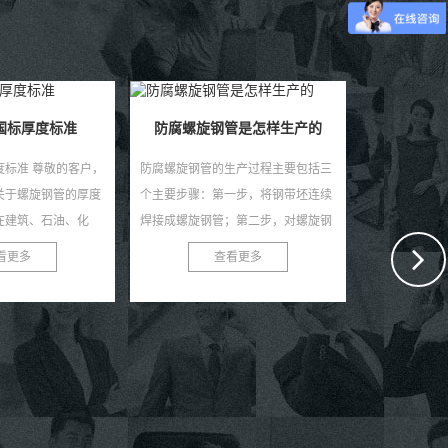
管是怎样生产的
生产过程主要包括三
一步，将钢带坯连续
；第二步，对螺旋钢
；第三步，进行产品
看更多
双面埋弧焊螺旋钢管是怎样生产的
首...
双面埋弧焊螺旋钢管的生产流程如
螺旋钢管和钢
下： 选择优质的钢板，经过热轧制板
生产工艺和应
和冷轧制板等多道工艺处理后，确保
板卷管直径更
钢板的质量和力学性能符合国家标
相对较高。以
查看更多
准。将钢板按一定规格裁...
生产工艺：螺旋.