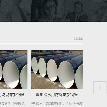
MORE
防腐螺旋钢管
埋地自来水输送用防腐钢管
地埋供水
旋钢管，作为一种高效
在繁忙的城市生活中，自来水是维系我们
地埋供水用防腐