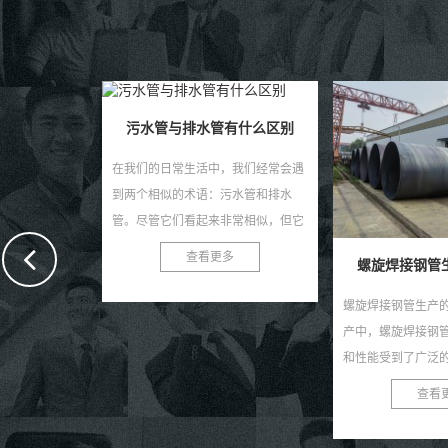
有什么区别
螺旋钢管都
，我们经常会遇
在建筑、运输和工
污水管和排水
扮演着重要的角色
非常相似，但它
殊结构的管道，螺
很大的区别。那
抗弯折性能和抗压
多
查看
螺旋焊接钢管生产的优缺点
么...
严苛的环境中仍能保持
螺旋焊接钢管生产的优缺点 在工业生
产中，螺旋焊接钢管以其独特的优势
和性能受到了广泛的应用。这种钢管
的生产过程独特，即在带钢的表面上
查看更多
以螺旋状焊接，从而...