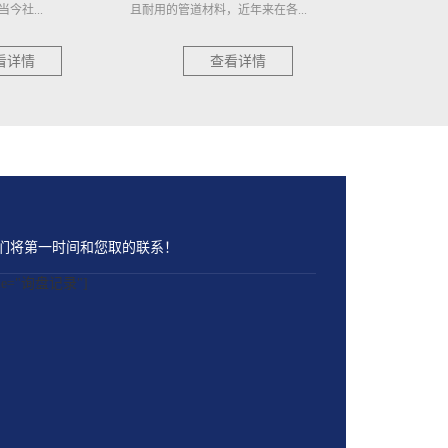
近年来在各...
日常生活的重要元素。然而，很少...
持久耐用 在现代
看详情
查看详情
们将第一时间和您取的联系！
name="询盘记录"]