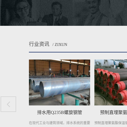
行业资讯
/ ZIXUN
B螺旋钢管
预制直埋聚氨酯保温钢管
，排水系统的重要
预制直埋聚氨酯保温钢管，作为一种高效
螺旋钢管：基建与工业