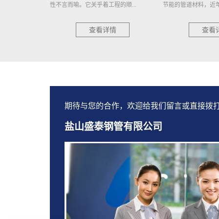
的顺...
节能的管道材料，近年来在建筑、...
钢管又称螺旋缝焊管，是
情
查看详情
查看
期待与您的合作，欢迎给我们留言或直接拨
盐山盛泰钢管有限公司