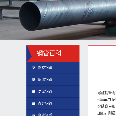
钢管百科
螺旋钢管
保温钢管
防腐钢管
螺旋钢管将
~3mm,
直缝钢管
焊缝容易形
加热，则易
企业资质