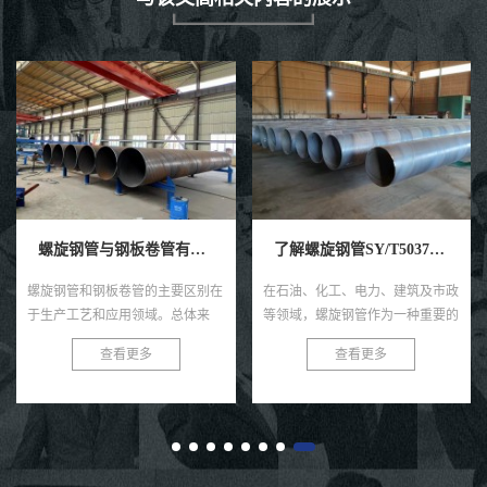
深入解读Q235B螺旋钢
在现代工程建设的广阔领域
种名为Q235B螺旋钢管的优
正以其卓越的性能和广泛的
查看更多
域，逐渐成为行业内的璀璨
螺旋钢管与钢板卷管有什么区别
了解螺旋钢管SY/T5037-2018标准，打造优质管道系统
今天，我们就来深入解读一
要区别在
在石油、化工、电力、建筑及市政
备...
总体来
等领域，螺旋钢管作为一种重要的
壁厚更
管道材料，其质量与性能直接关系
查看更多
下是它们
到整个管道系统的安全与稳定运
...
行。因此，对于螺旋钢管的制造与
检...