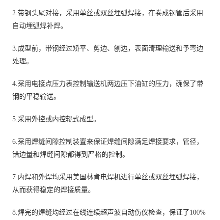
2.带钢头尾对接，采用单丝或双丝埋弧焊接，在卷成钢管后采用
自动埋弧焊补焊。
3.成型前，带钢经过矫平、剪边、刨边，表面清理输送和予弯边
处理。
4.采用电接点压力表控制输送机两边压下油缸的压力，确保了带
钢的平稳输送。
5.采用外控或内控辊式成型。
6.采用焊缝间隙控制装置来保证焊缝间隙满足焊接要求，管径，
错边量和焊缝间隙都得到严格的控制。
7.内焊和外焊均采用美国林肯电焊机进行单丝或双丝埋弧焊接，
从而获得稳定的焊接质量。
8.焊完的焊缝均经过在线连续超声波自动伤仪检查，保证了100%