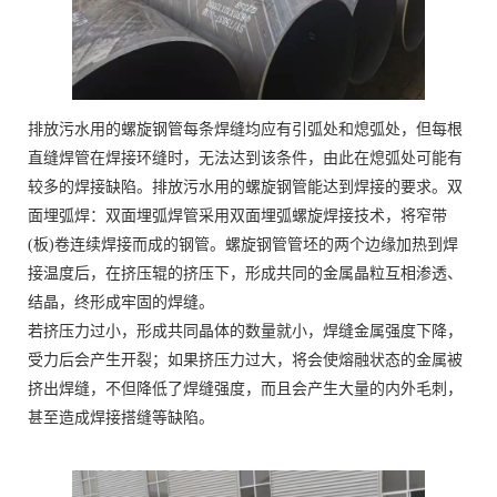
排放污水用的螺旋钢管每条焊缝均应有引弧处和熄弧处，但每根
直缝焊管在焊接环缝时，无法达到该条件，由此在熄弧处可能有
较多的焊接缺陷。排放污水用的螺旋钢管能达到焊接的要求。双
面埋弧焊：双面埋弧焊管采用双面埋弧螺旋焊接技术，将窄带
(板)卷连续焊接而成的钢管。螺旋钢管管坯的两个边缘加热到焊
接温度后，在挤压辊的挤压下，形成共同的金属晶粒互相渗透、
结晶，终形成牢固的焊缝。
若挤压力过小，形成共同晶体的数量就小，焊缝金属强度下降，
受力后会产生开裂；如果挤压力过大，将会使熔融状态的金属被
挤出焊缝，不但降低了焊缝强度，而且会产生大量的内外毛刺，
甚至造成焊接搭缝等缺陷。