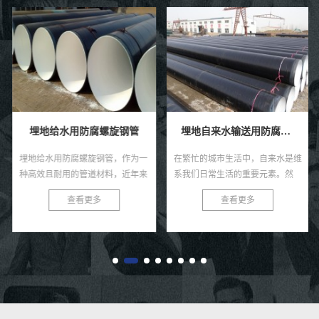
埋地给水用防腐螺旋钢管
埋地自来水输送用防腐钢管
埋地给水用防腐螺旋钢管，作为一
在繁忙的城市生活中，自来水是维
种高效且耐用的管道材料，近年来
系我们日常生活的重要元素。然
在各类给水工程中得到了广泛的应
而，很少有人注意到，正是那些深
查看更多
查看更多
用。这种钢管以其独特的螺旋结
埋在地下的防腐钢管，默默承担着
构、优良的防腐性能及出色的耐用
输送清洁水源的重任。今天，就让
性...
我...