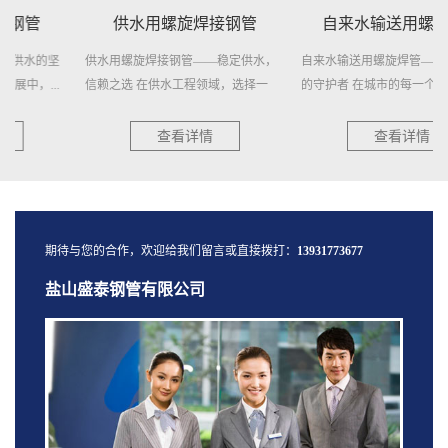
供水用螺旋焊接钢管
自来水输送用螺旋焊管
供水用螺旋焊接钢管——稳定供水，
自来水输送用螺旋焊管——城市供水
信赖之选 在供水工程领域，选择一
的守护者 在城市的每一个角落，清
种...
澈...
查看详情
查看详情
期待与您的合作，欢迎给我们留言或直接拨打：
13931773677
盐山盛泰钢管有限公司