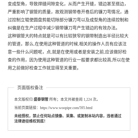
变成型角，导致焊缝间隙变化，从而产生开缝，错边甚至搭边，
严重影响了钢管的质量，故观测钢带卷开卷后的镰刀弯情况，通
过控制立辊使圆盘剪能切除部分镰刀弯以及成型角的连续控制和
纠偏是在生产过程中减少钢带镰刀弯产生错边的有效办法。
这种钢管大的特点就是可以有比较狭窄的钢带制造出半径比较大
的管道，那么,在使用这种管道的时候,相关的操作人员有应该注
意一些什么问题呢，点,就是在使用或者是安装之前,应该做好检
查的作用，因为使用这种管道的行业一般要求都比较高,所以在使
用之前做好检查工作就显得至关重要。
页面版权备注
本文版权归
盛泰钢管
所有；本文共被查阅 1,224 次。
当前页面链接：https://www.woopipe.com/595.html
未经授权，禁止任何站点镜像、采集、或复制本站内容，违者通过
法律途径维权到底！