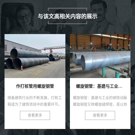
与该文高相关内容的展示
螺旋钢管：基建与工业的钢铁动脉
埋地排污水用防腐螺旋钢管
螺旋钢管：基建与工业的钢铁动脉
埋地排污水用防腐螺旋钢管：环保
螺旋钢管又称螺旋缝焊管，是以热
新选择，耐用更可靠 在当今社
轧带钢卷为原料，经常温螺旋辊压
会，环保与可持续发展已成为全球
查看更多
查看更多
成型、自动双丝双面埋弧焊制成的
共识。在污水处理与排放领域，选
长条管材，焊缝呈连续螺旋状，...
择一款高效、耐用的管材至关...