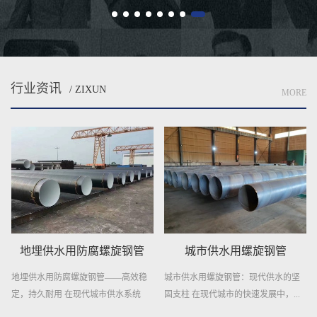
行业资讯
/ ZIXUN
MORE
城市供水用螺旋钢管
供水用螺旋焊接钢管
稳
城市供水用螺旋钢管：现代供水的坚
供水用螺旋焊接钢管——稳定供水，
固支柱 在现代城市的快速发展中，...
信赖之选 在供水工程领域，选择一
种...